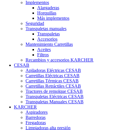
Implementos
Alargaderas
Horquillas
Más implementos
Seguridad
Transpaletas manuales
Transpaletas
Accesorios
Mantenimiento Carretillas
Aceites
Filtros
Recambios y accesorios KARCHER
CESAB
Apiladoras Eléctricas CESAB
Carretillas Eléctricas CESAB
Carretillas Térmicas CESAB
Carretillas Retráctiles CESAB
Tractores de remolque CESAB
Transpaletas Eléctricas CESAB
Transpaletas Manuales CESAB
KARCHER
Aspiradores
Barredoras
Fregadoras
Limpiadoras alta presión