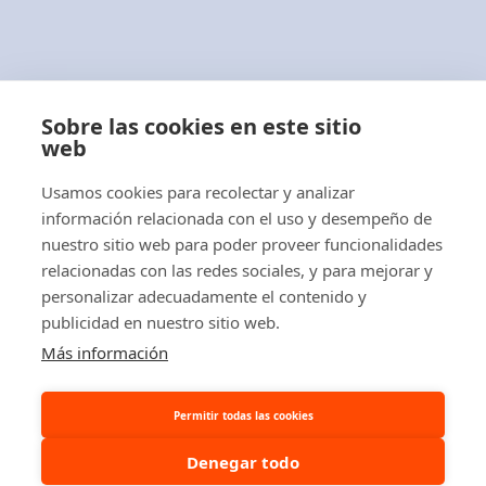
Con más de 40 años de experiencia
profesional,
ABLACAR, S.L.
es una empresa
Sobre las cookies en este sitio
distribuidora de carretillas elevadoras,
web
apiladores, transpaletas eléctricas y manuales
Usamos cookies para recolectar y analizar
y tractores eléctricos.
información relacionada con el uso y desempeño de
nuestro sitio web para poder proveer funcionalidades
relacionadas con las redes sociales, y para mejorar y
personalizar adecuadamente el contenido y
publicidad en nuestro sitio web.
© 2026 Ablacar.
All rights reserved
Más información
Permitir todas las cookies
Denegar todo