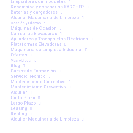
Limpiadoras de moquetas
Recambios y accesorios KARCHER
Baterías y cargadores
CON GARANTÍA
Alquiler Maquinaria de Limpieza
Ocasión y Ofertas
Máquinas de Ocasión
Máquinas de Ocasión
Carretillas Elevadoras
Apiladores y Transpaletas Eléctricas
Plataformas Elevadoras
Maquinaria de Limpieza Industrial
Ofertas
Más Ablacar
Blog
Cursos de Formación
Servicio Técnico
Mantenimiento Correctivo
Mantenimiento Preventivo
VER OCASIÓN
Alquiler
Corto Plazo
Largo Plazo
TIENDA ONLINE
Leasing
Renting
Recambios y Accesorios
Alquiler Maquinaria de Limpieza