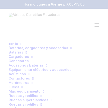
Horario
Lunes a Viernes: 7:00-15:00
correoweb@ablacar.com
91 672 91 11
Tienda
Baterías, cargadores y accesorios
Baterías
Cargadores
Conectores
Accesorios Baterias
Equipamiento eléctrico y accesorios
Acústicos
Contactores
Horómetros
Luces
Más equipamiento
Ruedas y rodillos
Ruedas superelásticas
Ruedas y rodillos