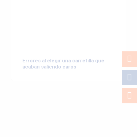
Más de 40 años avalan
nuestro negocio
Profesionales para ayudarte en la óptima
elección según tus necesidades.
Errores al elegir una carretilla que
acaban saliendo caros
Nuestro equipo comercial y
servicio técnico
te
asesorarán.
Maquinaria Nueva
Toda la gama de carretillas
CESAB
y maquinaria de
limpieza
KARCHER
.
Soluciones para todas las
necesidades.