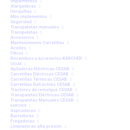
Implementos
Alargaderas
Horquillas
Más implementos
Seguridad
Transpaletas manuales
Cursos de Formación en
Transpaletas
Carretillas Elevadoras
Accesorios
Mantenimiento Carretillas
según UNE 58451 y según
Aceites
RD 1215
Filtros
Recambios y accesorios KARCHER
CESAB
Apiladoras Eléctricas CESAB
Infórmate y comienza a
Carretillas Eléctricas CESAB
formarte
Carretillas Térmicas CESAB
Carretillas Retráctiles CESAB
Tractores de remolque CESAB
Transpaletas Eléctricas CESAB
Transpaletas Manuales CESAB
KARCHER
Aspiradores
Barredoras
Fregadoras
Limpiadoras alta presión