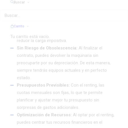
Buscar
optar por cambiarla por equipos más modernos y
eficientes según las necesidades de tu empresa.
Beneficios Fiscales:
Los pagos periódicos del
renting son deducibles como gasto operativo, lo que
Carrito
puede generar ventajas fiscales para tu empresa y
Tu carrito está vacío.
reducir la carga impositiva.
Sin Riesgo de Obsolescencia:
Al finalizar el
contrato, puedes devolver la maquinaria sin
preocuparte por su depreciación. De esta manera,
siempre tendrás equipos actuales y en perfecto
estado.
Presupuestos Previsibles:
Con el renting, las
cuotas mensuales son fijas, lo que te permite
planificar y ajustar mejor tu presupuesto sin
sorpresas de gastos adicionales.
Optimización de Recursos:
Al optar por el renting,
puedes centrar tus recursos financieros en el