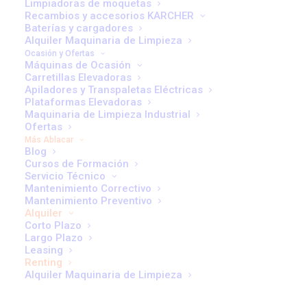
Limpiadoras de moquetas
continuación, te contamos las principales ventajas que
Recambios y accesorios KARCHER
ofrece el renting para tu negocio:
Baterías y cargadores
Alquiler Maquinaria de Limpieza
Ventajas del renting:
Ocasión y Ofertas
Máquinas de Ocasión
Carretillas Elevadoras
Sin Inversión Inicial Alta:
Puedes disponer de la
Apiladores y Transpaletas Eléctricas
maquinaria que necesitas (carretillas elevadoras,
Plataformas Elevadoras
Maquinaria de Limpieza Industrial
apiladores, plataformas, etc.) sin tener que realizar un
Ofertas
desembolso elevado al inicio. El renting te permite
Más Ablacar
Blog
acceder a equipos de última tecnología sin
Cursos de Formación
comprometer tu flujo de caja.
Servicio Técnico
Mantenimiento Correctivo
Mantenimiento Incluido:
Durante el período del
Mantenimiento Preventivo
contrato, los gastos de mantenimiento, reparaciones
Alquiler
Corto Plazo
e incluso seguros suelen estar incluidos. Esto te
Largo Plazo
permite evitar gastos imprevistos y asegurar el buen
Leasing
funcionamiento de la maquinaria.
Renting
Alquiler Maquinaria de Limpieza
Flexibilidad:
El renting te ofrece flexibilidad a la hora
de renovar la maquinaria. Al final del contrato, puedes