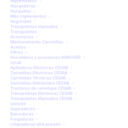
Implementos
Alargaderas
Horquillas
Más implementos
Seguridad
Transpaletas manuales
Transpaletas
Accesorios
Mantenimiento Carretillas
Aceites
Filtros
Recambios y accesorios KARCHER
CESAB
Apiladoras Eléctricas CESAB
Carretillas Eléctricas CESAB
Carretillas Térmicas CESAB
Carretillas Retráctiles CESAB
Tractores de remolque CESAB
Transpaletas Eléctricas CESAB
Transpaletas Manuales CESAB
KARCHER
El
renting
es una excelente opción para las empresas
Aspiradores
Barredoras
que buscan flexibilidad y control de sus costos sin
Fregadoras
necesidad de hacer grandes inversiones iniciales. A
Limpiadoras alta presión