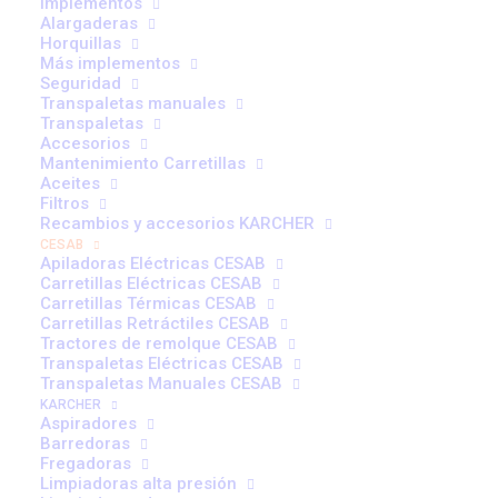
Implementos
Alargaderas
Horquillas
Más implementos
Seguridad
Transpaletas manuales
Transpaletas
Accesorios
Mantenimiento Carretillas
Aceites
Filtros
Recambios y accesorios KARCHER
B200 24V | Carretillas eléctricas de 3
CESAB
ruedas
Apiladoras Eléctricas CESAB
Carretillas Eléctricas CESAB
Carretillas Térmicas CESAB
Carretillas Retráctiles CESAB
Tractores de remolque CESAB
Transpaletas Eléctricas CESAB
Transpaletas Manuales CESAB
KARCHER
Aspiradores
Barredoras
Fregadoras
Limpiadoras alta presión