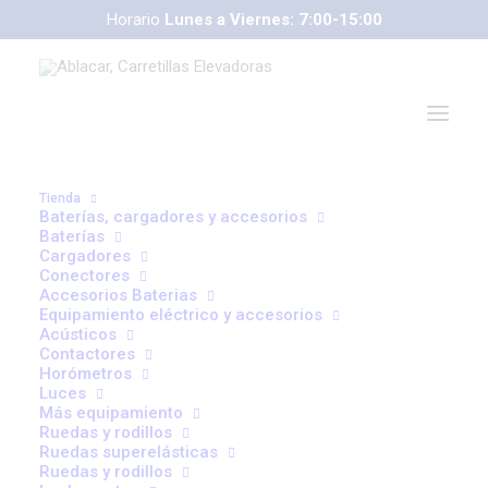
Horario
Lunes a Viernes: 7:00-15:00
Carretillas CESAB
Carretillas Eléctricas
Carretillas Térmicas
Transpaletas Manuales
Transpaletas Eléctricas
Apiladoras Eléctricas
Carretillas Retráctiles
Tienda
Tractores de Remolque
Carretillas CESAB
Baterías, cargadores y accesorios
Baterías
Cargadores
Conectores
Accesorios Baterias
Equipamiento eléctrico y accesorios
Acústicos
Contactores
Horómetros
Luces
Más equipamiento
Ruedas y rodillos
Ruedas superelásticas
Ruedas y rodillos