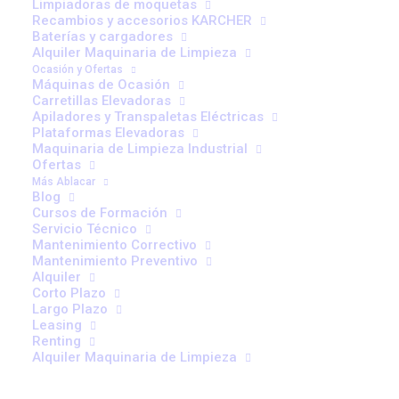
Limpiadoras de moquetas
Recambios y accesorios KARCHER
Baterías y cargadores
Alquiler Maquinaria de Limpieza
Ocasión y Ofertas
Máquinas de Ocasión
Carretillas Elevadoras
Apiladores y Transpaletas Eléctricas
Plataformas Elevadoras
Maquinaria de Limpieza Industrial
Ofertas
Más Ablacar
Blog
Cursos de Formación
B300 48V | Carretillas eléctricas de 3
Servicio Técnico
Mantenimiento Correctivo
ruedas
Mantenimiento Preventivo
Alquiler
Corto Plazo
Largo Plazo
Leasing
Renting
Alquiler Maquinaria de Limpieza