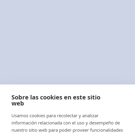
Quiénes Somos
Contacto
Blog
Aviso Legal
Política de Cookies
Términos y Condiciones
Con más de 40 años de experiencia
profesional,
ABLACAR, S.L.
es una empresa
Sobre las cookies en este sitio
distribuidora de carretillas elevadoras,
web
apiladores, transpaletas eléctricas y manuales
Usamos cookies para recolectar y analizar
y tractores eléctricos.
información relacionada con el uso y desempeño de
nuestro sitio web para poder proveer funcionalidades