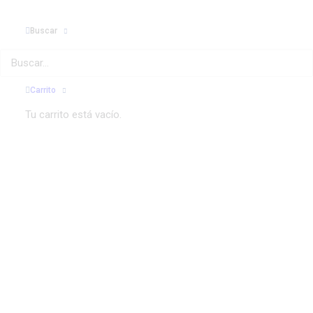
Buscar
Carrito
Tu carrito está vacío.
B400 48V | Carretillas eléctricas de 4
ruedas