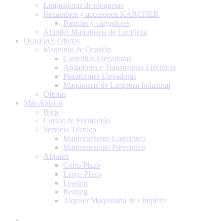
Limpiadoras de moquetas
Recambios y accesorios KARCHER
Baterías y cargadores
Alquiler Maquinaria de Limpieza
Ocasión y Ofertas
Máquinas de Ocasión
Carretillas Elevadoras
Apiladores y Transpaletas Eléctricas
Plataformas Elevadoras
Maquinaria de Limpieza Industrial
Ofertas
Más Ablacar
Blog
Cursos de Formación
Servicio Técnico
Mantenimiento Correctivo
Mantenimiento Preventivo
Alquiler
Corto Plazo
Largo Plazo
Leasing
Renting
Alquiler Maquinaria de Limpieza