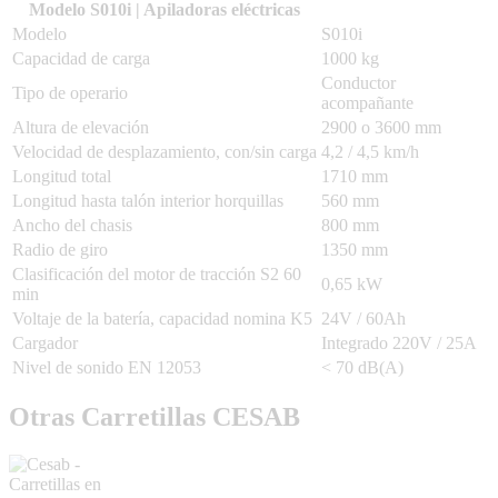
Modelo S010i | Apiladoras eléctricas
Modelo
S010i
Capacidad de carga
1000 kg
Conductor
Tipo de operario
acompañante
Altura de elevación
2900 o 3600 mm
Velocidad de desplazamiento, con/sin carga
4,2 / 4,5 km/h
Longitud total
1710 mm
Longitud hasta talón interior horquillas
560 mm
Ancho del chasis
800 mm
Radio de giro
1350 mm
Clasificación del motor de tracción S2 60
0,65 kW
min
Voltaje de la batería, capacidad nomina K5
24V / 60Ah
Cargador
Integrado 220V / 25A
Nivel de sonido EN 12053
< 70 dB(A)
Otras Carretillas CESAB