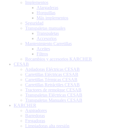
Implementos
Alargaderas
Horquillas
Más implementos
Seguridad
Transpaletas manuales
Transpaletas
Accesorios
Mantenimiento Carretillas
Aceites
Filtros
Recambios y accesorios KARCHER
CESAB
Apiladoras Eléctricas CESAB
Carretillas Eléctricas CESAB
Carretillas Térmicas CESAB
Carretillas Retráctiles CESAB
Tractores de remolque CESAB
Transpaletas Eléctricas CESAB
Transpaletas Manuales CESAB
KARCHER
Aspiradores
Barredoras
Fregadoras
Limpiadoras alta presión