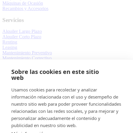
Máquinas de Ocasión
Recambios y Accesorios
Servicios
Alquiler Largo Plazo
Alquiler Corto Plazo
Renting
Leasing
Mantenimiento Preventivo
Mantenimiento Correctivo
Más sobre Ablacar
Sobre las cookies en este sitio
web
Quiénes Somos
Contacto
Usamos cookies para recolectar y analizar
Blog
información relacionada con el uso y desempeño de
Aviso Legal
nuestro sitio web para poder proveer funcionalidades
Política de Cookies
relacionadas con las redes sociales, y para mejorar y
Términos y Condiciones
personalizar adecuadamente el contenido y
Con más de 40 años de experiencia profesional,
ABLACAR, S.L.
publicidad en nuestro sitio web.
es una empresa distribuidora de carretillas elevadoras, apiladores,