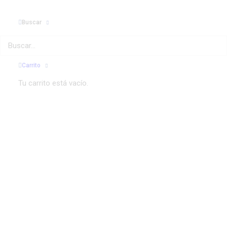
Buscar
Carrito
Tu carrito está vacío.
CONSÚLTANOS
CONTACTOR SW60 48V
69,23
€