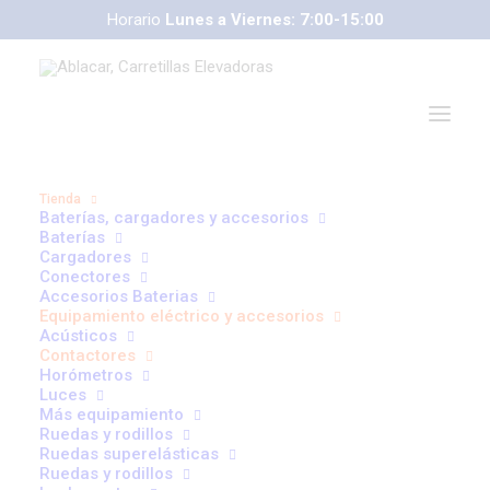
Horario
Lunes a Viernes: 7:00-15:00
Tienda
Baterías, cargadores y accesorios
Baterías
Cargadores
Conectores
correoweb@ablacar.com
Accesorios Baterias
91 672 91 11
Equipamiento eléctrico y accesorios
Acústicos
Contactores
Horómetros
Luces
Más equipamiento
Ruedas y rodillos
Ruedas superelásticas
Ruedas y rodillos