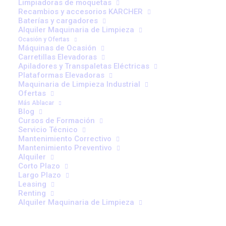
Limpiadoras de moquetas
Recambios y accesorios KARCHER
Baterías y cargadores
Alquiler Maquinaria de Limpieza
Ocasión y Ofertas
Máquinas de Ocasión
Carretillas Elevadoras
Apiladores y Transpaletas Eléctricas
Plataformas Elevadoras
Maquinaria de Limpieza Industrial
Ofertas
Más Ablacar
Blog
Cursos de Formación
Servicio Técnico
Mantenimiento Correctivo
Mantenimiento Preventivo
Alquiler
Corto Plazo
Largo Plazo
CONSÚLTANOS
CONTACTOR SW201 48V
Leasing
287,97
€
Renting
Alquiler Maquinaria de Limpieza