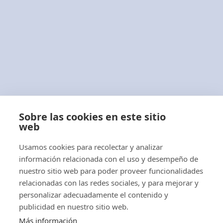
Aviso Legal
Política de Cookies
Términos y Condiciones
Con más de 40 años de experiencia
profesional,
ABLACAR, S.L.
es una empresa
Sobre las cookies en este sitio
distribuidora de carretillas elevadoras,
web
apiladores, transpaletas eléctricas y manuales
Usamos cookies para recolectar y analizar
y tractores eléctricos.
información relacionada con el uso y desempeño de
nuestro sitio web para poder proveer funcionalidades
relacionadas con las redes sociales, y para mejorar y
personalizar adecuadamente el contenido y
publicidad en nuestro sitio web.
© 2026 Ablacar.
All rights reserved
Más información