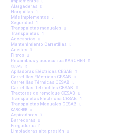
Implementos
Alargaderas
Horquillas
Más implementos
Seguridad
Transpaletas manuales
Transpaletas
Accesorios
Mantenimiento Carretillas
Aceites
Filtros
Recambios y accesorios KARCHER
CESAB
Apiladoras Eléctricas CESAB
Carretillas Eléctricas CESAB
Carretillas Térmicas CESAB
Carretillas Retráctiles CESAB
Tractores de remolque CESAB
Transpaletas Eléctricas CESAB
CONSÚLTANOS
CONTACTOR SW80 24V
Transpaletas Manuales CESAB
112,62
€
KARCHER
Aspiradores
Barredoras
Fregadoras
Limpiadoras alta presión