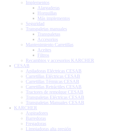
Implementos
Alargaderas
Horquillas
Más implementos
Seguridad
Transpaletas manuales
Transpaletas
Accesorios
Mantenimiento Carretillas
Aceites
Filtros
Recambios y accesorios KARCHER
CESAB
Apiladoras Eléctricas CESAB
Carretillas Eléctricas CESAB
Carretillas Térmicas CESAB
Carretillas Retráctiles CESAB
Tractores de remolque CESAB
Transpaletas Eléctricas CESAB
Transpaletas Manuales CESAB
KARCHER
Aspiradores
Barredoras
Fregadoras
Limpiadoras alta presión