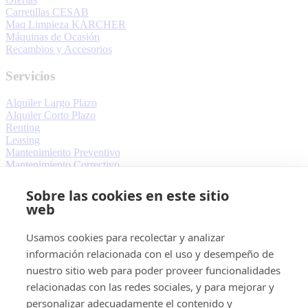
Carretillas CESAB
Maq Limpieza KARCHER
Máquinas de Ocasión
Recambios y Accesorios
Servicios
Alquiler Largo Plazo
Alquiler Corto Plazo
Renting
Leasing
Mantenimiento Preventivo
Mantenimiento Correctivo
Más sobre Ablacar
Sobre las cookies en este sitio
web
Quiénes Somos
Contacto
Usamos cookies para recolectar y analizar
Blog
información relacionada con el uso y desempeño de
Aviso Legal
nuestro sitio web para poder proveer funcionalidades
Política de Cookies
relacionadas con las redes sociales, y para mejorar y
Términos y Condiciones
personalizar adecuadamente el contenido y