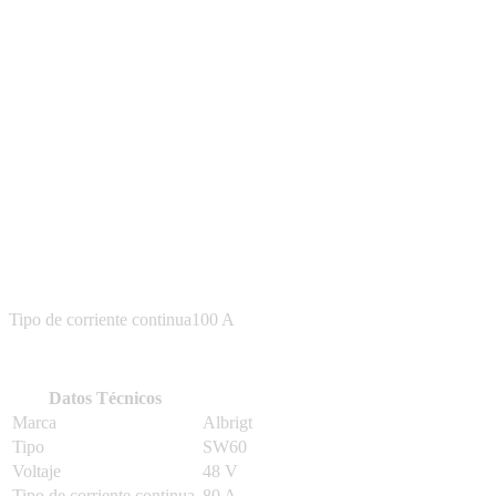
Tipo de corriente continua100 A
Datos Técnicos
Marca
Albrigt
Tipo
SW60
Voltaje
48 V
Tipo de corriente continua
80 A