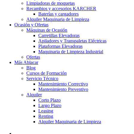
Limpiadoras de moquetas
Recambios y accesorios KARCHER
Baterías y cargadores
Alquiler Maquinaria de Limpieza
Ocasión y Ofertas
Máquinas de Ocasión
Carretillas Elevadoras
Apiladores y Transpaletas Eléctricas
Plataformas Elevadoras
Maquinaria de Limpieza Industrial
Ofertas
Más Ablacar
Blog
Cursos de Formación
Servicio Técnico
Mantenimiento Correctivo
Mantenimiento Preventivo
Alquiler
Corto Plazo
Largo Plazo
Leasing
Renting
Alquiler Maquinaria de Limpieza