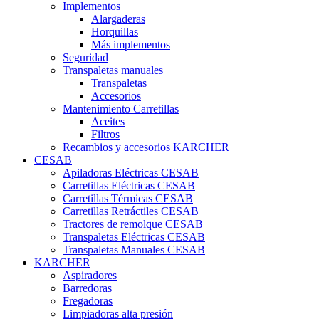
Implementos
Alargaderas
Horquillas
Más implementos
Seguridad
Transpaletas manuales
Transpaletas
Accesorios
Mantenimiento Carretillas
Aceites
Filtros
Recambios y accesorios KARCHER
CESAB
Apiladoras Eléctricas CESAB
Carretillas Eléctricas CESAB
Carretillas Térmicas CESAB
Carretillas Retráctiles CESAB
Tractores de remolque CESAB
Transpaletas Eléctricas CESAB
Transpaletas Manuales CESAB
KARCHER
Aspiradores
Barredoras
Fregadoras
Limpiadoras alta presión