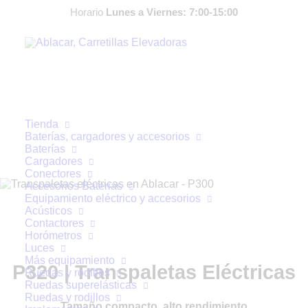
Horario
Lunes a Viernes: 7:00-15:00
Tienda
Baterías, cargadores y accesorios
Carretillas CESAB
Baterías
Cargadores
Conectores
Accesorios Baterias
Equipamiento eléctrico y accesorios
Acústicos
Contactores
Horómetros
Luces
Más equipamiento
P320 | Transpaletas Eléctricas
Ruedas y rodillos
Ruedas superelásticas
Ruedas y rodillos
Tamaño compacto, alto rendimiento