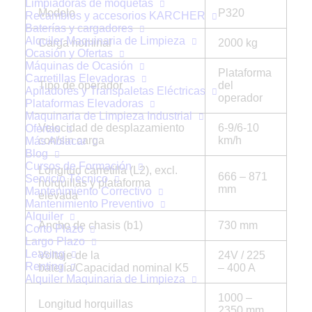
Limpiadoras de moquetas
Modelo
P320
Recambios y accesorios KARCHER
Baterías y cargadores
Alquiler Maquinaria de Limpieza
Carga nominal
2000 kg
Ocasión y Ofertas
Máquinas de Ocasión
Plataforma
Carretillas Elevadoras
Tipo de operador
del
Apiladores y Transpaletas Eléctricas
operador
Plataformas Elevadoras
Maquinaria de Limpieza Industrial
Velocidad de desplazamiento
6-9/6-10
Ofertas
con/sin carga
km/h
Más Ablacar
Blog
Cursos de Formación
Longitud carretilla (L2), excl.
666 – 871
Servicio Técnico
horquillas y plataforma
mm
Mantenimiento Correctivo
elevada
Mantenimiento Preventivo
Alquiler
Ancho de chasis (b1)
730 mm
Corto Plazo
Largo Plazo
Leasing
Voltaje de la
24V / 225
Renting
batería/Capacidad nominal K5
– 400 A
Alquiler Maquinaria de Limpieza
1000 –
Longitud horquillas
2350 mm