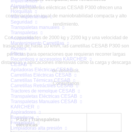
Implementos
Alargaderas
Las transpaletas eléctricas CESAB P300 ofrecen una
Horquillas
combinación sin igual de maniobrabilidad compacta y alto
Más implementos
Seguridad
rendimiento.
Transpaletas manuales
Transpaletas
Con capacidades de 2000 kg y 2200 kg y una velocidad de
Accesorios
Mantenimiento Carretillas
traslación de hasta 10 km/h, las carretillas CESAB P300 son
Aceites
Filtros
perfectas para operaciones que requieran recorrer largas
Recambios y accesorios KARCHER
distancias y aplicaciones intensivas como la carga y descarga
CESAB
Apiladoras Eléctricas CESAB
de vehículos.
Carretillas Eléctricas CESAB
Carretillas Térmicas CESAB
Consúltanos
Carretillas Retráctiles CESAB
Tractores de remolque CESAB
Transpaletas Eléctricas CESAB
Transpaletas Manuales CESAB
KARCHER
Aspiradores
Barredoras
P320 | Transpaletas
Fregadoras
eléctricas
Limpiadoras alta presión