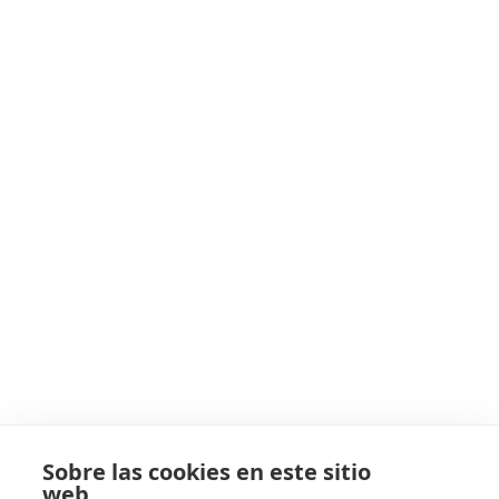
Mantenimiento Preventivo
Mantenimiento Correctivo
Más sobre Ablacar
Quiénes Somos
Contacto
Blog
Aviso Legal
Política de Cookies
Términos y Condiciones
Con más de 40 años de experiencia profesional,
Sobre las cookies en este sitio
ABLACAR, S.L.
es una empresa distribuidora de
web