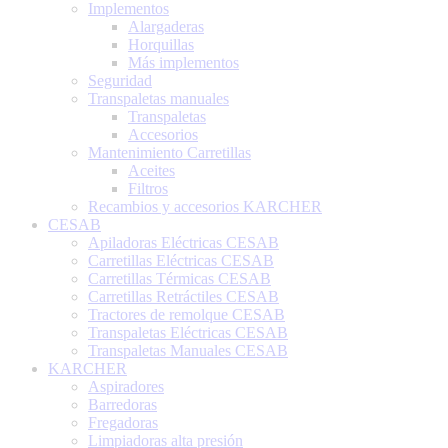
Implementos
Alargaderas
Horquillas
Más implementos
Seguridad
Transpaletas manuales
Transpaletas
Accesorios
Mantenimiento Carretillas
Aceites
Filtros
Recambios y accesorios KARCHER
CESAB
Apiladoras Eléctricas CESAB
Carretillas Eléctricas CESAB
Carretillas Térmicas CESAB
Carretillas Retráctiles CESAB
Tractores de remolque CESAB
Transpaletas Eléctricas CESAB
Transpaletas Manuales CESAB
KARCHER
Aspiradores
Barredoras
Fregadoras
Limpiadoras alta presión