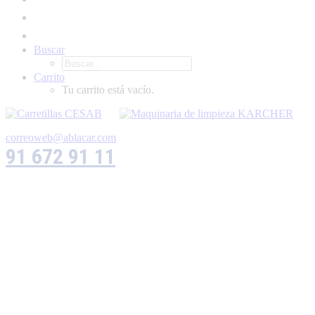
Buscar
Carrito
Tu carrito está vacío.
correoweb@ablacar.com
91 672 91 11