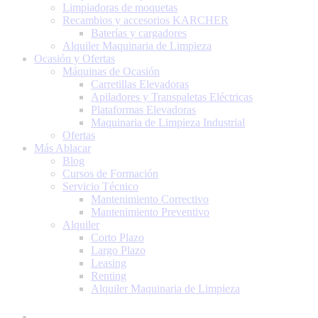
Limpiadoras de moquetas
Recambios y accesorios KARCHER
Baterías y cargadores
Alquiler Maquinaria de Limpieza
Ocasión y Ofertas
Máquinas de Ocasión
Carretillas Elevadoras
Apiladores y Transpaletas Eléctricas
Plataformas Elevadoras
Maquinaria de Limpieza Industrial
Ofertas
Más Ablacar
Blog
Cursos de Formación
Servicio Técnico
Mantenimiento Correctivo
Mantenimiento Preventivo
Alquiler
Corto Plazo
Largo Plazo
Leasing
Renting
Alquiler Maquinaria de Limpieza