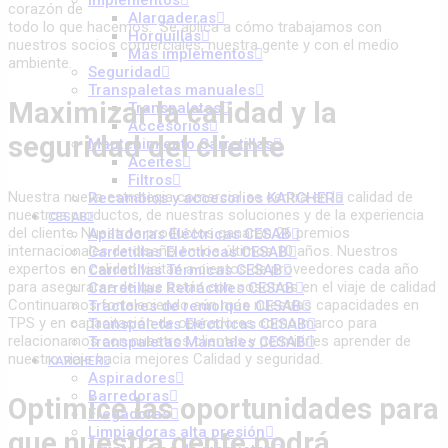
Implementos
corazón de
Alargaderas
todo lo que hacemos. Se aplica a cómo trabajamos con
Horquillas
nuestros socios comerciales, nuestra gente y con el medio
Más implementos
ambiente.
Seguridad
Transpaletas manuales
Maximizar la calidad y la
Transpaletas
Accesorios
seguridad del cliente
Mantenimiento Carretillas
Aceites
Filtros
Nuestra nueva estrategia comercial se centra en la calidad de
Recambios y accesorios KARCHER
nuestros productos, de nuestras soluciones y de la experiencia
CESAB
del cliente. Nuestros productos ganaron 26 premios
Apiladoras Eléctricas CESAB
internacionales de diseño en los últimos 10 años. Nuestros
Carretillas Eléctricas CESAB
expertos en calidad visitan a cientos de proveedores cada año
Carretillas Térmicas CESAB
para asegurarse de que están con nosotros en el viaje de calidad
Carretillas Retráctiles CESAB
Continuamos fortaleciendo aún más nuestras capacidades en
Tractores de remolque CESAB
TPS y en capacitación de operadores como marco para
Transpaletas Eléctricas CESAB
relacionarnos con nuestros clientes y permitirles aprender de
Transpaletas Manuales CESAB
nuestro viaje hacia mejores Calidad y seguridad.
KARCHER
Aspiradores
Barredoras
Optimice las oportunidades para
Fregadoras
Limpiadoras alta presión
que nuestra gente podrá