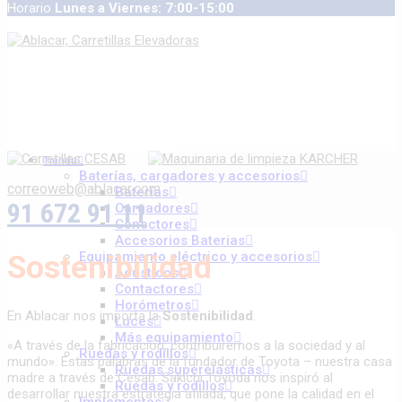
Horario
Lunes a Viernes: 7:00-15:00
Tienda
Baterías, cargadores y accesorios
correoweb@ablacar.com
Baterías
91 672 91 11
Cargadores
Conectores
Accesorios Baterias
Equipamiento eléctrico y accesorios
Sostenibilidad
Acústicos
Contactores
Horómetros
En Ablacar nos importa la
Sostenibilidad
.
Luces
Más equipamiento
«A través de la fabricación, contribuiremos a la sociedad y al
Ruedas y rodillos
mundo». Estas palabras de la fundador de Toyota – nuestra casa
Ruedas superelásticas
madre a través de Cesab. Sakichi Toyoda nos inspiró al
Ruedas y rodillos
desarrollar nuestra estrategia afilada, que pone la calidad en el