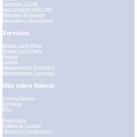
Carretillas CESAB
Maq Limpieza KARCHER
Máquinas de Ocasión
Recambios y Accesorios
Servicios
Alquiler Largo Plazo
Alquiler Corto Plazo
Renting
Leasing
Mantenimiento Preventivo
Mantenimiento Correctivo
Más sobre Ablacar
Quiénes Somos
Contacto
Blog
Aviso Legal
Política de Cookies
Términos y Condiciones