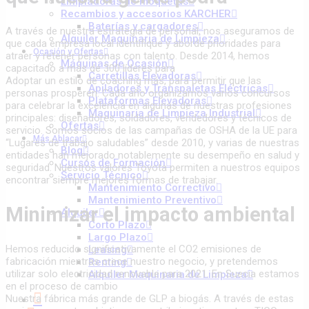
Limpiadoras de moquetas
Recambios y accesorios KARCHER
Baterías y cargadores
A través de nuestra estrategia de personal, nos aseguramos de
Alquiler Maquinaria de Limpieza
que cada empresa local identifique y aborde prioridades para
Ocasión y Ofertas
atraer y retener personas con talento. Desde 2014, hemos
Máquinas de Ocasión
capacitado a más de 300 líderes para
Carretillas Elevadoras
Adoptar un estilo de coaching más, para permitir que las
Apiladores y Transpaletas Eléctricas
personas prosperen. Cada año organizamos varios concursos
Plataformas Elevadoras
para celebrar la excelencia en algunas de nuestras profesiones
Maquinaria de Limpieza Industrial
principales: diseñadores, soldadores, vendedores y técnicos de
Ofertas
servicio. Somos socios de las campañas de OSHA de la UE para
Más Ablacar
“Lugares de trabajo saludables” desde 2010, y varias de nuestras
Blog
entidades han mejorado notablemente su desempeño en salud y
Cursos de Formación
seguridad. Nuestros valores Toyota permiten a nuestros equipos
Servicio Técnico
encontrar siempre mejores formas de trabajar.
Mantenimiento Correctivo
Mantenimiento Preventivo
Minimizar el impacto ambiental
Alquiler
Corto Plazo
Largo Plazo
Hemos reducido significativamente el CO2 emisiones de
Leasing
fabricación mientras crece nuestro negocio, y pretendemos
Renting
utilizar solo electricidad renovable para 2021. En Suecia estamos
Alquiler Maquinaria de Limpieza
en el proceso de cambio
Nuestra fábrica más grande de GLP a biogás. A través de estas