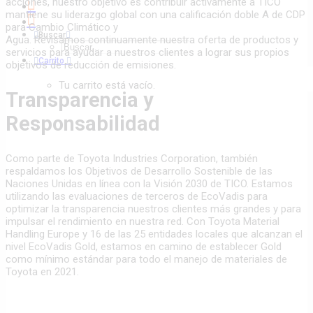
acciones, nuestro objetivo es contribuir activamente a TICO
mantiene su liderazgo global con una calificación doble A de CDP
para Cambio Climático y
Buscar
Agua. Revisamos continuamente nuestra oferta de productos y
servicios para ayudar a nuestros clientes a lograr sus propios
Carrito
objetivos de reducción de emisiones.
Tu carrito está vacío.
Transparencia y
Responsabilidad
Como parte de Toyota Industries Corporation, también
respaldamos los Objetivos de Desarrollo Sostenible de las
Naciones Unidas en línea con la Visión 2030 de TICO. Estamos
utilizando las evaluaciones de terceros de EcoVadis para
optimizar la transparencia nuestros clientes más grandes y para
impulsar el rendimiento en nuestra red. Con Toyota Material
Handling Europe y 16 de las 25 entidades locales que alcanzan el
nivel EcoVadis Gold, estamos en camino de establecer Gold
como mínimo estándar para todo el manejo de materiales de
Toyota en 2021.