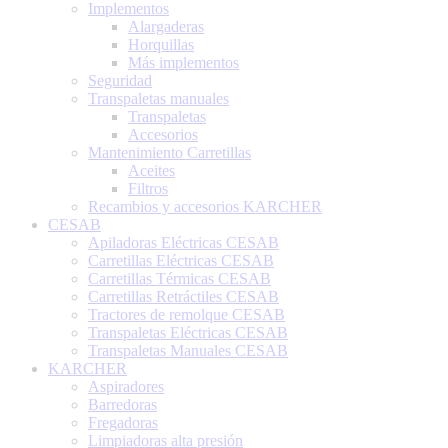
Implementos
Alargaderas
Horquillas
Más implementos
Seguridad
Transpaletas manuales
Transpaletas
Accesorios
Mantenimiento Carretillas
Aceites
Filtros
Recambios y accesorios KARCHER
CESAB
Apiladoras Eléctricas CESAB
Carretillas Eléctricas CESAB
Carretillas Térmicas CESAB
Carretillas Retráctiles CESAB
Tractores de remolque CESAB
Transpaletas Eléctricas CESAB
Transpaletas Manuales CESAB
KARCHER
Aspiradores
Barredoras
Fregadoras
Limpiadoras alta presión