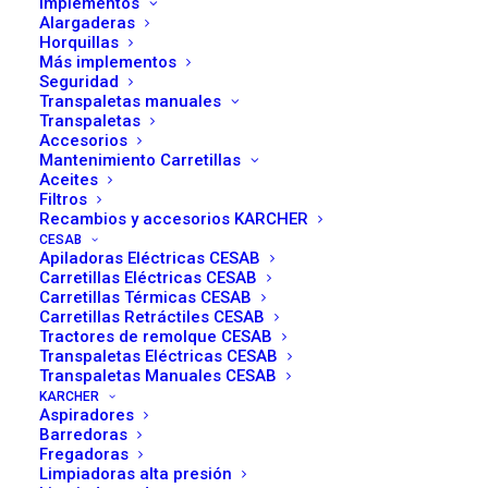
M300: Carretillas
Implementos
Alargaderas
Horquillas
Térmicas Diseñadas
Más implementos
Seguridad
para Resistir y Rendir
Transpaletas manuales
Transpaletas
Accesorios
Mantenimiento Carretillas
Aceites
Filtros
Recambios y accesorios KARCHER
CESAB
Apiladoras Eléctricas CESAB
En sectores donde la potencia, la fiabilidad y la
Carretillas Eléctricas CESAB
durabilidad no son negociables, las carretillas térmicas
Carretillas Térmicas CESAB
CESAB de la serie M300 se han consolidado como una
Carretillas Retráctiles CESAB
Tractores de remolque CESAB
referencia en el mercado. Desde la gama estándar hasta
Transpaletas Eléctricas CESAB
las versiones más especializadas, estas carretillas
Transpaletas Manuales CESAB
KARCHER
ofrecen soluciones adaptadas a distintos volúmenes de
Aspiradores
carga, condiciones de trabajo y exigencias operativas. A
Barredoras
Fregadoras
continuación, analizamos las principales diferencias
Limpiadoras alta presión
entre los modelos
M315–M318
,
M320–M325
,
M330–