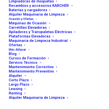
Limpiadoras de moquetas
Recambios y accesorios KARCHER
M335
y el
M300TC Stage V
, un modelo adaptado a las
Baterías y cargadores
nuevas normativas medioambientales.
Alquiler Maquinaria de Limpieza
Ocasión y Ofertas
Máquinas de Ocasión
Gama M300: Solidez y Precisión
Carretillas Elevadoras
Apiladores y Transpaletas Eléctricas
Plataformas Elevadoras
La serie M300 se caracteriza por una construcción
Maquinaria de Limpieza Industrial
robusta, diseñada para aplicaciones de alta intensidad.
Ofertas
Todos los modelos comparten una plataforma común
Más Ablacar
Blog
basada en la estabilidad, el control ergonómico y la
Cursos de Formación
facilidad de mantenimiento. Están disponibles en
Servicio Técnico
Mantenimiento Correctivo
versiones diesel o GLP, lo que permite adaptarse a
Mantenimiento Preventivo
distintos entornos logísticos, industriales o de
Alquiler
Corto Plazo
manufactura.
Largo Plazo
Leasing
Tabla Comparativa de Modelos
Renting
Alquiler Maquinaria de Limpieza
CESAB M300