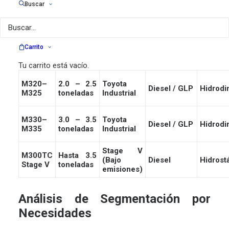
Buscar
Capacidad
Modelo
Motor
Combustible
Transmi
de carga
M315–
Carrito
1.5 – 1.8
Toyota
Diesel / GLP
Hidrodi
M318
toneladas
Industrial
Tu carrito está vacío.
M320–
2.0 – 2.5
Toyota
Diesel / GLP
Hidrodi
M325
toneladas
Industrial
M330–
3.0 – 3.5
Toyota
Diesel / GLP
Hidrodi
M335
toneladas
Industrial
Stage V
M300TC
Hasta 3.5
(Bajo
Diesel
Hidrost
Stage V
toneladas
emisiones)
Análisis de Segmentación por
Necesidades