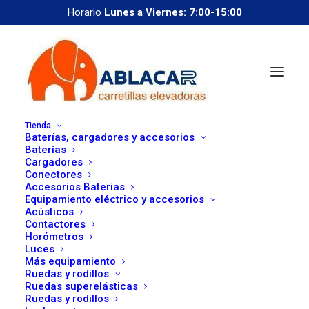
Horario
Lunes a Viernes: 7:00-15:00
Tienda
Baterías, cargadores y accesorios
Baterías
Cargadores
Conectores
Accesorios Baterias
Equipamiento eléctrico y accesorios
correoweb@ablacar.com
Acústicos
Contactores
91 672 91 11
Horómetros
Luces
Más equipamiento
Ruedas y rodillos
Comparativa CESAB
Ruedas superelásticas
Ruedas y rodillos