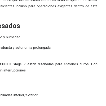
acen que las carretillas eléctricas sean la opción predilecta.
ficientes incluso para operaciones exigentes dentro de este
Pesados
olvo y humedad.
n robusta y autonomía prolongada.
300TC Stage V
están diseñadas para entornos duros. Con
in interrupciones.
inadas interior/exterior.