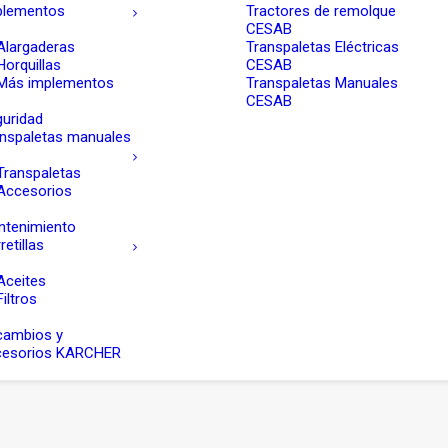
plementos
Tractores de remolque
CESAB
Alargaderas
Transpaletas Eléctricas
Horquillas
CESAB
Más implementos
Transpaletas Manuales
CESAB
uridad
nspaletas manuales
Transpaletas
Accesorios
ntenimiento
retillas
Aceites
Filtros
cambios y
cesorios KARCHER