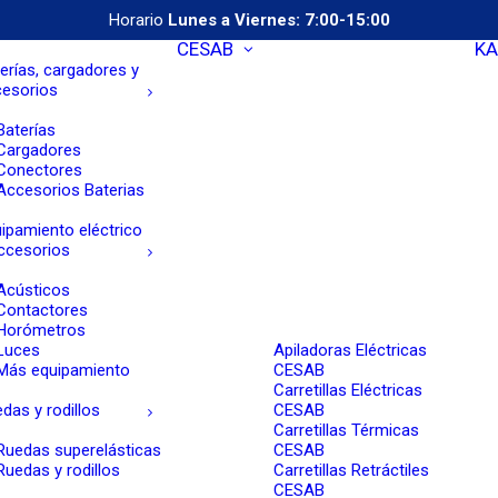
Horario
Lunes a Viernes: 7:00-15:00
CESAB
KA
erías, cargadores y
cesorios
Baterías
Cargadores
Conectores
Accesorios Baterias
ipamiento eléctrico
ccesorios
Acústicos
Contactores
Horómetros
Luces
Apiladoras Eléctricas
Más equipamiento
CESAB
Carretillas Eléctricas
das y rodillos
CESAB
Carretillas Térmicas
Ruedas superelásticas
CESAB
Ruedas y rodillos
Carretillas Retráctiles
CESAB