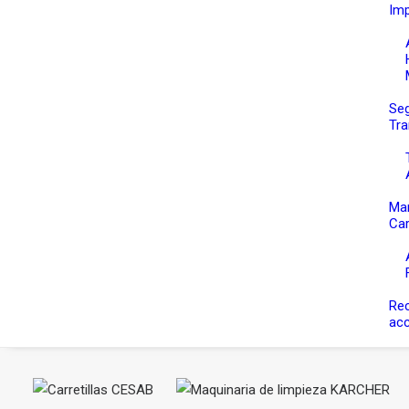
Im
Seg
Tra
Ma
Car
Re
ac