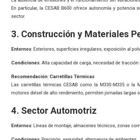
La ausencia de emisiones y el funcionamiento sin vibraciones h
En particular, la
CESAB B600
ofrece autonomía y potencia su
sector.
3. Construcción y Materiales 
Entornos
: Exteriores, superficies irregulares, exposición al p
Condiciones
: Alta capacidad de carga, necesidad de tracció
Recomendación
:
Carretillas Térmicas
Las
carretillas térmicas CESAB
como la
M330-M335
o la
M
motores diésel de alto rendimiento, permiten jornadas largas s
4. Sector Automotriz
Entornos
: Líneas de montaje, almacenes técnicos, zonas comb
Condiciones
: Precisión, seguridad, alternancia de ambientes.