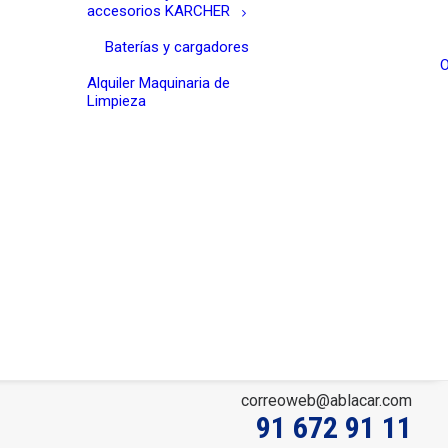
accesorios KARCHER
Baterías y cargadores
O
Alquiler Maquinaria de
Limpieza
correoweb@ablacar.com
91 672 91 11