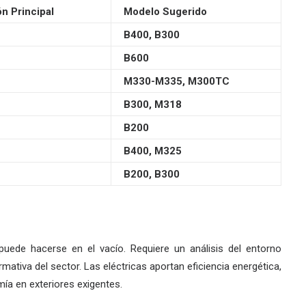
 Principal
Modelo Sugerido
B400
,
B300
B600
M330-M335
,
M300TC
B300
,
M318
B200
B400
,
M325
B200
,
B300
 puede hacerse en el vacío. Requiere un análisis del entorno
rmativa del sector. Las eléctricas aportan eficiencia energética,
mía en exteriores exigentes.