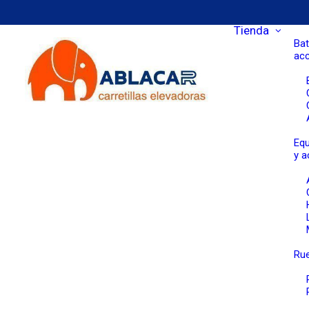
Tienda
Bat
ac
Equ
y a
Rue