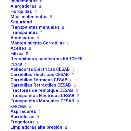
Implementos
capital de la logística
Alargaderas
Horquillas
los próximos 13 y 14
Más implementos
Seguridad
de noviembre
Transpaletas manuales
Transpaletas
Accesorios
Mantenimiento Carretillas
Aceites
Filtros
Recambios y accesorios KARCHER
CESAB
Apiladoras Eléctricas CESAB
Madrid acogerá los próximos 13 y 14 de noviembre, en
Carretillas Eléctricas CESAB
en los pabellones 3 y 5 de IFEMA, Logistics &
Carretillas Térmicas CESAB
Carretillas Retráctiles CESAB
Distribution, Empack y Packaging Innovations 2019, los
Tractores de remolque CESAB
salones de referencia en España para los sectores del
Transpaletas Eléctricas CESAB
Transpaletas Manuales CESAB
envase y el embalaje, el etiquetado, la logística y el
KARCHER
packaging.
Aspiradores
Barredoras
Fregadoras
2
Más de 24.000 m
, 400
Limpiadoras alta presión