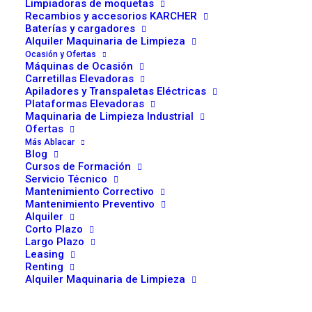
Limpiadoras de moquetas
empresas y 10.000
Recambios y accesorios KARCHER
Baterías y cargadores
visitantes
Alquiler Maquinaria de Limpieza
Ocasión y Ofertas
Máquinas de Ocasión
Cerca de 400 compañías, nacionales e internacionales,
Carretillas Elevadoras
han confirmado su presencia y mostrarán sus productos
Apiladores y Transpaletas Eléctricas
Plataformas Elevadoras
y servicios más punteros a los 10.000 profesionales que
Maquinaria de Limpieza Industrial
visitarán los salones. Estos visitantes conforman el 80%
Ofertas
del poder de compra del sector.
Más Ablacar
Blog
Cursos de Formación
Qué ver en Logistics &
Servicio Técnico
Mantenimiento Correctivo
Distribution
Mantenimiento Preventivo
Alquiler
Corto Plazo
La VIII edición de Logistics, feria de referencia en
Largo Plazo
Leasing
intralogística, almacenaje, automatización, digitalización
Renting
y manutención, contará con expositores líderes como
Alquiler Maquinaria de Limpieza
Cesab, que mostrará innovadores productos y servicios.