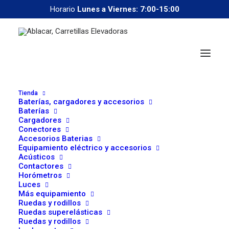
Horario
Lunes a Viernes: 7:00-15:00
Tienda
Baterías, cargadores y accesorios
Baterías
Cargadores
Conectores
Accesorios Baterias
Equipamiento eléctrico y accesorios
Acústicos
correoweb@ablacar.com
Contactores
91 672 91 11
Horómetros
Luces
Más equipamiento
Ruedas y rodillos
Supply Chain: Madrid,
Ruedas superelásticas
Ruedas y rodillos