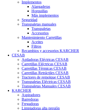
Implementos
Alargaderas
Horquillas
Más implementos
Seguridad
Transpaletas manuales
Transpaletas
Accesorios
Mantenimiento Carretillas
Aceites
Filtros
Recambios y accesorios KARCHER
CESAB
Apiladoras Eléctricas CESAB
Carretillas Eléctricas CESAB
Carretillas Térmicas CESAB
Carretillas Retráctiles CESAB
Tractores de remolque CESAB
Transpaletas Eléctricas CESAB
Transpaletas Manuales CESAB
KARCHER
Aspiradores
Barredoras
Fregadoras
Limpiadoras alta presión