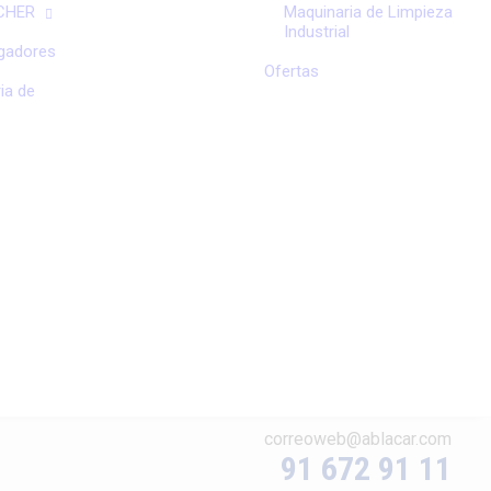
RCHER
Maquinaria de Limpieza
Industrial
rgadores
Ofertas
ia de
correoweb@ablacar.com
91 672 91 11