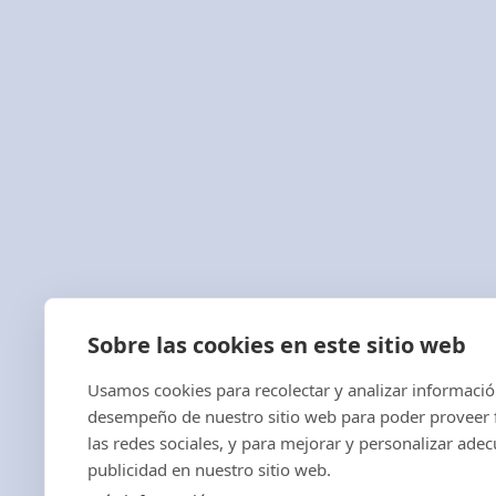
¿Quieres recibir
nuestras novedades y
ofertas? Déjanos tus
detalles aquí
He leído y acepto la
política de privacidad*
Sobre las cookies en este sitio web
Usamos cookies para recolectar y analizar informació
desempeño de nuestro sitio web para poder proveer 
las redes sociales, y para mejorar y personalizar ad
publicidad en nuestro sitio web.