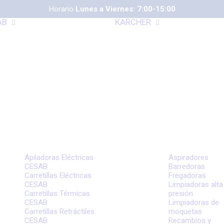
Horario
Lunes a Viernes: 7:00-15:00
AB
KARCHER
Apiladoras Eléctricas
Aspiradores
CESAB
Barredoras
Carretillas Eléctricas
Fregadoras
CESAB
Limpiadoras alta
Carretillas Térmicas
presión
CESAB
Limpiadoras de
Carretillas Retráctiles
moquetas
CESAB
Recambios y