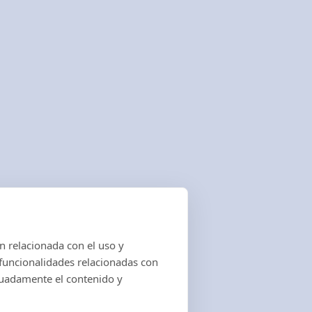
Ofertas
Alquiler L
Carretillas CESAB
Alquiler C
Maq Limpieza KARCHER
Renting
Máquinas de Ocasión
Leasing
Recambios y Accesorios
Mantenimi
Mantenimi
Con más de 40 años de experiencia 
distribuidora de carretillas elevadoras,
tractores eléctricos.
n relacionada con el uso y
funcionalidades relacionadas con
ecuadamente el contenido y