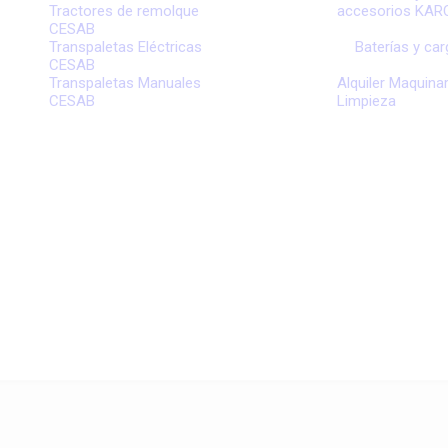
Tractores de remolque
accesorios KA
CESAB
Transpaletas Eléctricas
Baterías y ca
CESAB
Transpaletas Manuales
Alquiler Maquinar
CESAB
Limpieza