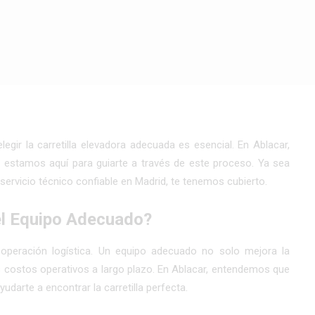
del Almacén: Cómo Elegir el
legir la
carretilla elevadora
adecuada es esencial. En Ablacar,
 estamos aquí para guiarte a través de este proceso. Ya sea
 servicio técnico confiable en Madrid, te tenemos cubierto.
el Equipo Adecuado?
u operación logística. Un equipo adecuado no solo mejora la
s costos operativos a largo plazo. En
Ablacar
, entendemos que
darte a encontrar la carretilla perfecta.