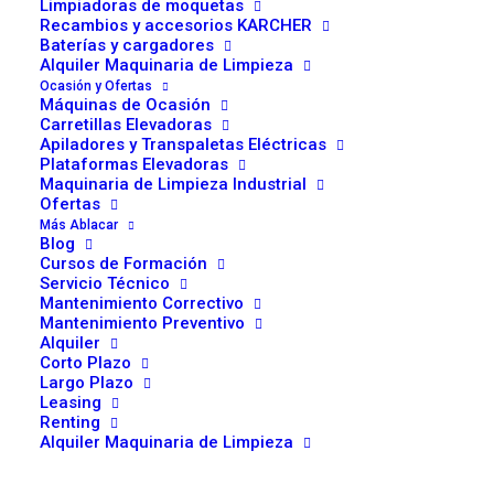
¿Por Qué Elegir Ablacar?
Limpiadoras de moquetas
Recambios y accesorios KARCHER
Baterías y cargadores
Hablar de Ablacar es hablar de un compromiso firme con
Alquiler Maquinaria de Limpieza
la calidad y la satisfacción del cliente. Con años de
Ocasión y Ofertas
Máquinas de Ocasión
experiencia en el sector de las carretillas elevadoras en
Carretillas Elevadoras
Apiladores y Transpaletas Eléctricas
Madrid, entendemos que cada empresa tiene sus
Plataformas Elevadoras
propios retos y necesidades. Por eso, en Ablacar, no nos
Maquinaria de Limpieza Industrial
limitamos a vender maquinaria; buscamos ser
Ofertas
Más Ablacar
compañeros de viaje en vuestro crecimiento y
Blog
desarrollo.
Cursos de Formación
Servicio Técnico
Mantenimiento Correctivo
Cada carretilla elevadora que ofrecemos, tanto nuevas
Mantenimiento Preventivo
como de segunda mano, es sinónimo de fiabilidad y
Alquiler
Corto Plazo
eficiencia. Nos tomamos muy en serio la calidad,
Largo Plazo
realizando controles exhaustivos para asegurarnos de
Leasing
Renting
que cada equipo que sale de nuestras instalaciones está
Alquiler Maquinaria de Limpieza
a la altura de las exigencias del mercado y, lo más
importante, de vuestras expectativas.