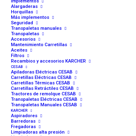
Implementos
Soluciones Ablacar
Alargaderas
Horquillas
para Carretillas
Más implementos
Seguridad
Elevadoras en Madrid
Transpaletas manuales
Transpaletas
Accesorios
Mantenimiento Carretillas
Aceites
Filtros
Recambios y accesorios KARCHER
CESAB
Apiladoras Eléctricas CESAB
¡Hola a todos! Desde Ablacar, queremos compartir con
Carretillas Eléctricas CESAB
vosotros nuestra pasión y conocimiento en el mundo de
Carretillas Térmicas CESAB
Carretillas Retráctiles CESAB
las carretillas elevadoras. En Madrid, somos conscientes
Tractores de remolque CESAB
de la importancia que tiene elegir un proveedor confiable
Transpaletas Eléctricas CESAB
Transpaletas Manuales CESAB
para este tipo de maquinaria, ya sea para la compra o el
KARCHER
servicio técnico. Hoy, os vamos a contar cómo
Aspiradores
Barredoras
podemos ser vuestro aliado logístico ideal.
Fregadoras
Limpiadoras alta presión