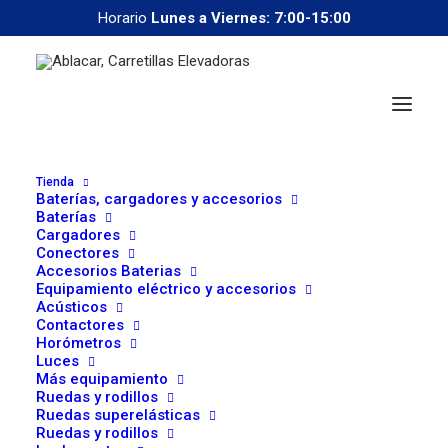
Horario
Lunes a Viernes: 7:00-15:00
Tienda
Baterías, cargadores y accesorios
Baterías
Cargadores
Conectores
Accesorios Baterias
Equipamiento eléctrico y accesorios
Acústicos
correoweb@ablacar.com
Contactores
91 672 91 11
Horómetros
Luces
Más equipamiento
Ruedas y rodillos
Tu Aliado en Logística:
Ruedas superelásticas
Ruedas y rodillos