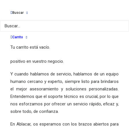
Pero lo que realmente nos distingue es nuestra actitud
Buscar
hacia la innovación. Nos mantenemos siempre al día con
las últimas tendencias y tecnologías del sector para
ofreceros carretillas elevadoras que no solo cumplan
Carrito
con vuestras necesidades actuales, sino que también os
preparen para los retos del futuro. Esto se traduce en
Tu carrito está vacío.
una mayor productividad y, por ende, en un impacto
positivo en vuestro negocio.
Y cuando hablamos de servicio, hablamos de un equipo
humano cercano y experto, siempre listo para brindaros
el mejor asesoramiento y soluciones personalizadas.
Entendemos que el soporte técnico es crucial, por lo que
nos esforzamos por ofrecer un servicio rápido, eficaz y,
sobre todo, de confianza.
En Ablacar, os esperamos con los brazos abiertos para