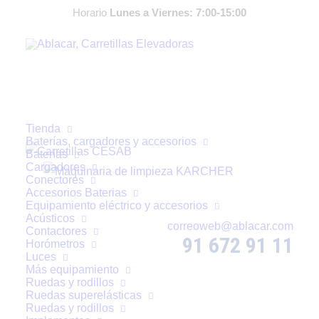
Horario
Lunes a Viernes: 7:00-15:00
Tienda
Baterías, cargadores y accesorios
Baterías
Cargadores
Conectores
Accesorios Baterias
Equipamiento eléctrico y accesorios
Acústicos
correoweb@ablacar.com
Contactores
91 672 91 11
Horómetros
Luces
Más equipamiento
Ruedas y rodillos
Ruedas superelásticas
El Papel Clave de las
Ruedas y rodillos