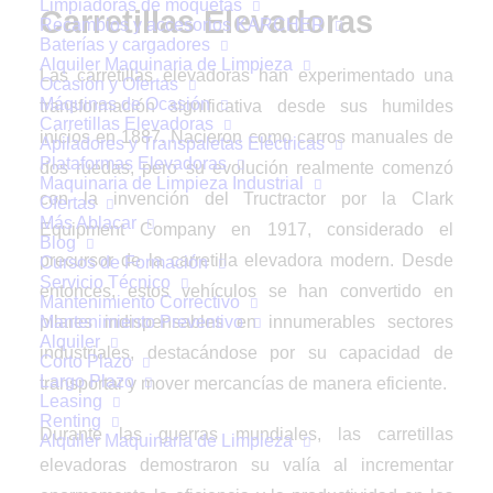
Limpiadoras de moquetas
Carretillas Elevadoras
Recambios y accesorios KARCHER
Baterías y cargadores
Alquiler Maquinaria de Limpieza
Las carretillas elevadoras han experimentado una
Ocasión y Ofertas
Máquinas de Ocasión
transformación significativa desde sus humildes
Carretillas Elevadoras
inicios en 1887. Nacieron como carros manuales de
Apiladores y Transpaletas Eléctricas
Plataformas Elevadoras
dos ruedas, pero su evolución realmente comenzó
Maquinaria de Limpieza Industrial
con la invención del Tructractor por la Clark
Ofertas
Más Ablacar
Equipment Company en 1917, considerado el
Blog
precursor de la carretilla elevadora modern. Desde
Cursos de Formación
Servicio Técnico
entonces, estos vehículos se han convertido en
Mantenimiento Correctivo
Mantenimiento Preventivo
pilares indispensables en innumerables sectores
Alquiler
industriales, destacándose por su capacidad de
Corto Plazo
Largo Plazo
transportar y mover mercancías de manera eficiente.
Leasing
Renting
Durante las guerras mundiales, las carretillas
Alquiler Maquinaria de Limpieza
elevadoras demostraron su valía al incrementar