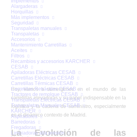
Implementos
Carretillas Elevadoras
Alargaderas
Horquillas
en la Logística y
Más implementos
Seguridad
Transpaletas manuales
Cadena de Suministro
Transpaletas
Accesorios
Modernas
Mantenimiento Carretillas
Aceites
Filtros
Recambios y accesorios KARCHER
CESAB
Apiladoras Eléctricas CESAB
Carretillas Eléctricas CESAB
Carretillas Térmicas CESAB
Carretillas Retráctiles CESAB
Hoy, vamos a sumergirnos en el mundo de las
Tractores de remolque CESAB
carretillas elevadoras y su papel indispensable en la
Transpaletas Eléctricas CESAB
Transpaletas Manuales CESAB
logística y la cadena de suministro, especialmente
KARCHER
en el dinámico contexto de Madrid.
Aspiradores
Barredoras
Fregadoras
La Evolución de las
Limpiadoras alta presión