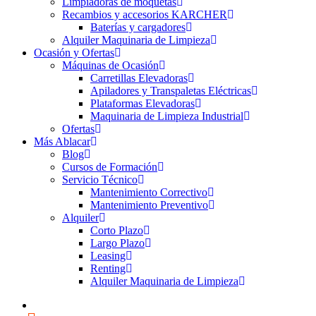
Limpiadoras de moquetas
Recambios y accesorios KARCHER
Baterías y cargadores
Alquiler Maquinaria de Limpieza
Ocasión y Ofertas
Máquinas de Ocasión
Carretillas Elevadoras
Apiladores y Transpaletas Eléctricas
Plataformas Elevadoras
Maquinaria de Limpieza Industrial
Ofertas
Más Ablacar
Blog
Cursos de Formación
Servicio Técnico
Mantenimiento Correctivo
Mantenimiento Preventivo
Alquiler
Corto Plazo
Largo Plazo
Leasing
Renting
Alquiler Maquinaria de Limpieza