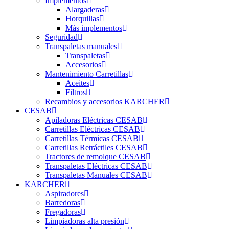
Implementos
Alargaderas
Horquillas
Más implementos
Seguridad
Transpaletas manuales
Transpaletas
Accesorios
Mantenimiento Carretillas
Aceites
Filtros
Recambios y accesorios KARCHER
CESAB
Apiladoras Eléctricas CESAB
Carretillas Eléctricas CESAB
Carretillas Térmicas CESAB
Carretillas Retráctiles CESAB
Tractores de remolque CESAB
Transpaletas Eléctricas CESAB
Transpaletas Manuales CESAB
KARCHER
Aspiradores
Barredoras
Fregadoras
Limpiadoras alta presión