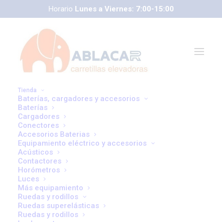
Horario
Lunes a Viernes: 7:00-15:00
Tienda
Baterías, cargadores y accesorios
Baterías
Cargadores
Conectores
Accesorios Baterias
Equipamiento eléctrico y accesorios
correoweb@ablacar.com
Acústicos
Contactores
91 672 91 11
Horómetros
Luces
Más equipamiento
Ruedas y rodillos
Cómo Asegurar una
Ruedas superelásticas
Ruedas y rodillos