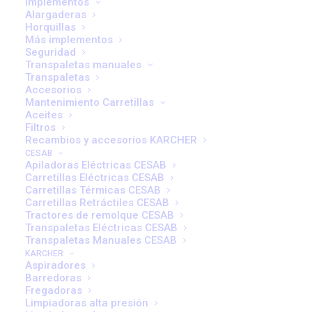
Operación Sin
Implementos
Alargaderas
Horquillas
Interrupciones con el
Más implementos
Seguridad
Mantenimiento
Transpaletas manuales
Transpaletas
Adecuado
Accesorios
Mantenimiento Carretillas
Aceites
Filtros
Recambios y accesorios KARCHER
CESAB
Apiladoras Eléctricas CESAB
Carretillas Eléctricas CESAB
Carretillas Térmicas CESAB
En la gestión moderna de flotas industriales, la
Carretillas Retráctiles CESAB
continuidad operativa es un factor crítico que incide
Tractores de remolque CESAB
Transpaletas Eléctricas CESAB
directamente en la rentabilidad y la competitividad
Transpaletas Manuales CESAB
empresarial. Una sola avería inesperada puede
KARCHER
Aspiradores
desencadenar retrasos logísticos, sobrecostes
Barredoras
imprevistos y pérdida de confianza de los clientes. Por
Fregadoras
Limpiadoras alta presión
ello, establecer una estrategia de mantenimiento