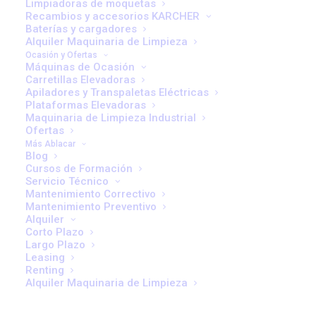
Limpiadoras de moquetas
adecuada, basada en prácticas preventivas y correctivas
Recambios y accesorios KARCHER
planificadas, es fundamental para asegurar una
Baterías y cargadores
Alquiler Maquinaria de Limpieza
operación sin interrupciones.
Ocasión y Ofertas
Máquinas de Ocasión
Carretillas Elevadoras
La importancia del mantenimiento
Apiladores y Transpaletas Eléctricas
como estrategia empresarial
Plataformas Elevadoras
Maquinaria de Limpieza Industrial
Ofertas
El mantenimiento de maquinaria, lejos de ser un coste
Más Ablacar
prescindible, debe ser considerado una inversión en
Blog
Cursos de Formación
eficiencia. Las carretillas elevadoras, barredoras
Servicio Técnico
industriales o tractores de remolque, como los que
Mantenimiento Correctivo
Mantenimiento Preventivo
comercializa Ablacar, requieren un cuidado constante
Alquiler
que garantice su disponibilidad, prolongue su vida útil y
Corto Plazo
Largo Plazo
reduzca el riesgo de paradas no programadas.
Leasing
Renting
Según estudios del sector logístico, las empresas que
Alquiler Maquinaria de Limpieza
implementan programas de mantenimiento estructurado
pueden reducir hasta un 40% sus tiempos de inactividad