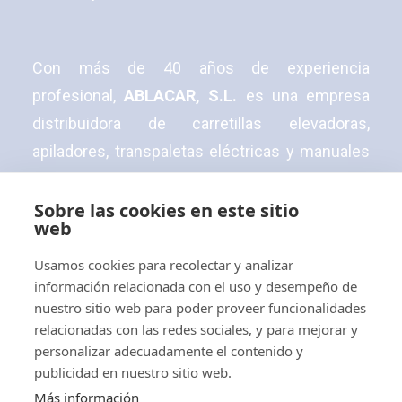
Con más de 40 años de experiencia
profesional,
ABLACAR, S.L.
es una empresa
distribuidora de carretillas elevadoras,
apiladores, transpaletas eléctricas y manuales
y tractores eléctricos.
Sobre las cookies en este sitio
web
Usamos cookies para recolectar y analizar
información relacionada con el uso y desempeño de
© 2026 Ablacar.
All rights reserved
nuestro sitio web para poder proveer funcionalidades
relacionadas con las redes sociales, y para mejorar y
personalizar adecuadamente el contenido y
publicidad en nuestro sitio web.
Más información