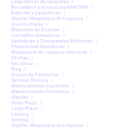
Limpiadoras de moquetas
del almacén.
Recambios y accesorios KARCHER
Baterías y cargadores
La mayoría de los problemas con carretillas no
Alquiler Maquinaria de Limpieza
Ocasión y Ofertas
empiezan con un accidente. Empiezan mucho antes. En
Máquinas de Ocasión
una maniobra repetida mil veces. En un gesto
Carretillas Elevadoras
Apiladores y Transpaletas Eléctricas
automático. En ese “siempre lo hemos hecho así” que
Plataformas Elevadoras
nadie cuestiona porque, bueno… nunca ha pasado nada
Maquinaria de Limpieza Industrial
Ofertas
grave.
Más Ablacar
Blog
Hasta que pasa.
Cursos de Formación
Servicio Técnico
Mantenimiento Correctivo
Si estás gestionando un almacén en Madrid, da igual si
Mantenimiento Preventivo
estás en Coslada, Vallecas, Getafe o el corredor del
Alquiler
Henares, esto te va a sonar. Equipos que trabajan bien,
Corto Plazo
Largo Plazo
gente con experiencia, operativa que funciona. Todo
Leasing
parece bajo control. Pero hay señales. Pequeñas.
Renting
Alquiler Maquinaria de Limpieza
Discretas. Y cuando aparecen, suelen indicar algo muy
concreto: tu equipo necesita reciclaje.