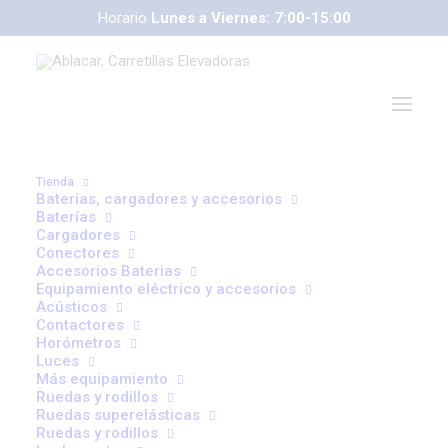
Horario
Lunes a Viernes: 7:00-15:00
Tienda
Baterías, cargadores y accesorios
Baterías
Cargadores
Conectores
Accesorios Baterias
Equipamiento eléctrico y accesorios
correoweb@ablacar.com
Acústicos
Contactores
91 672 91 11
Horómetros
Luces
Más equipamiento
Ruedas y rodillos
Formación en
Ruedas superelásticas
Ruedas y rodillos