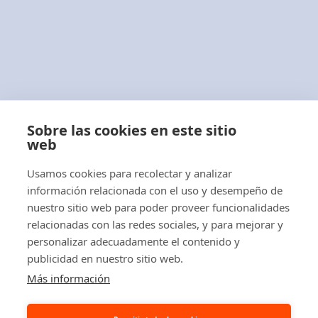
Aviso Legal
Política de Cookies
Términos y Condiciones
Con más de 40 años de experiencia
profesional,
ABLACAR, S.L.
es una empresa
Sobre las cookies en este sitio
distribuidora de carretillas elevadoras,
web
apiladores, transpaletas eléctricas y manuales
Usamos cookies para recolectar y analizar
y tractores eléctricos.
información relacionada con el uso y desempeño de
nuestro sitio web para poder proveer funcionalidades
relacionadas con las redes sociales, y para mejorar y
personalizar adecuadamente el contenido y
publicidad en nuestro sitio web.
© 2026 Ablacar.
All rights reserved
Más información