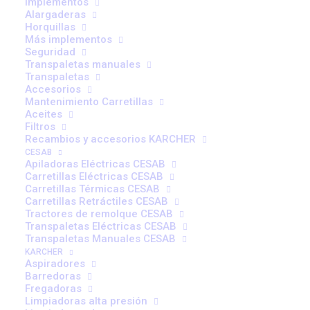
carretillas: señales
Implementos
Alargaderas
Horquillas
claras de que tu equipo
Más implementos
Seguridad
necesita un reciclaje
Transpaletas manuales
Transpaletas
urgente
Accesorios
Mantenimiento Carretillas
Aceites
Filtros
Recambios y accesorios KARCHER
CESAB
Apiladoras Eléctricas CESAB
Carretillas Eléctricas CESAB
Carretillas Térmicas CESAB
La falta de reciclaje en formación de carretillas
Carretillas Retráctiles CESAB
suele detectarse antes de un accidente, en hábitos
Tractores de remolque CESAB
Transpaletas Eléctricas CESAB
automatizados, pequeños incidentes o cambios en
Transpaletas Manuales CESAB
maquinaria. Este artículo explica cómo identificar
KARCHER
Aspiradores
esas señales en tu operativa y por qué actualizar la
Barredoras
formación según UNE 58451 y RD 1215 no solo
Fregadoras
Limpiadoras alta presión
reduce riesgos, sino que mejora la eficiencia diaria