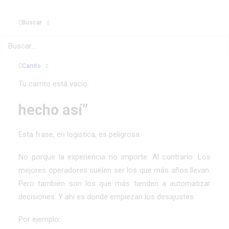
No formación inicial. Eso ya lo tienen. Hablamos de algo
Buscar
más incómodo. Actualizar hábitos. Corregir inercias.
Ajustar lo que se ha ido desviando con los años.
Vamos a verlo claro.
Carrito
Tu carrito está vacío.
Señal 1: “Siempre lo hemos
hecho así”
Esta frase, en logística, es peligrosa.
No porque la experiencia no importe. Al contrario. Los
mejores operadores suelen ser los que más años llevan.
Pero también son los que más tienden a automatizar
decisiones. Y ahí es donde empiezan los desajustes.
Por ejemplo: