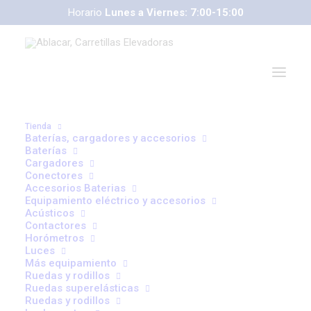
Horario
Lunes a Viernes: 7:00-15:00
Tienda
Baterías, cargadores y accesorios
Baterías
Cargadores
Conectores
Accesorios Baterias
Equipamiento eléctrico y accesorios
Acústicos
correoweb@ablacar.com
Contactores
91 672 91 11
Horómetros
Luces
Más equipamiento
Ruedas y rodillos
Carretillas Elevadoras
Ruedas superelásticas
Ruedas y rodillos