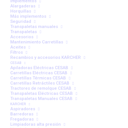
Implementos
Ecológicas: La
Alargaderas
Horquillas
Respuesta de Ablacar
Más implementos
Seguridad
al Cambio Climático
Transpaletas manuales
Transpaletas
Accesorios
Mantenimiento Carretillas
Aceites
Filtros
Recambios y accesorios KARCHER
CESAB
Apiladoras Eléctricas CESAB
En Ablacar, estamos entusiasmados de compartir
Carretillas Eléctricas CESAB
nuestra visión sobre cómo las carretillas elevadoras
Carretillas Térmicas CESAB
Carretillas Retráctiles CESAB
pueden ser parte de la solución al cambio climático.
Tractores de remolque CESAB
Como expertos en carretillas en Madrid, entendemos
Transpaletas Eléctricas CESAB
Transpaletas Manuales CESAB
que nuestros clientes buscan no solo eficiencia y
KARCHER
fiabilidad, sino también sostenibilidad.
Aspiradores
Barredoras
Fregadoras
1. ¿Por qué elegir carretillas
Limpiadoras alta presión