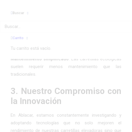
limpias, reducimos significativamente las emisiones de
CO2.
Buscar
Eficiencia energética
: Menor consumo de energía
significa costos operativos más bajos para nuestros
clientes.
Carrito
Menos ruido
: Ideal para trabajar en áreas urbanas o
Tu carrito está vacío.
espacios cerrados.
Mantenimiento simplificado
: Las carretillas ecológicas
suelen requerir menos mantenimiento que las
tradicionales.
3. Nuestro Compromiso con
la Innovación
En Ablacar, estamos constantemente investigando y
adoptando tecnologías que no solo mejoren el
rendimiento de nuestras carretillas elevadoras sino que