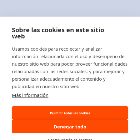
Con más de 40 años de experiencia
profesional,
ABLACAR, S.L.
es una empresa
Sobre las cookies en este sitio
distribuidora de carretillas elevadoras,
web
apiladores, transpaletas eléctricas y manuales
Usamos cookies para recolectar y analizar
y tractores eléctricos.
información relacionada con el uso y desempeño de
nuestro sitio web para poder proveer funcionalidades
relacionadas con las redes sociales, y para mejorar y
personalizar adecuadamente el contenido y
publicidad en nuestro sitio web.
© 2026 Ablacar.
All rights reserved
Más información
Permitir todas las cookies
Denegar todo
Configuración de cookies