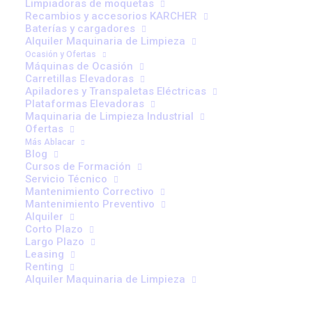
Limpiadoras de moquetas
elevadoras ecológicas?
Recambios y accesorios KARCHER
Baterías y cargadores
Alquiler Maquinaria de Limpieza
Las carretillas elevadoras tradicionales, aunque
Ocasión y Ofertas
efectivas, tienen un impacto significativo en el medio
Máquinas de Ocasión
Carretillas Elevadoras
ambiente. Emisiones de gases, consumo de
Apiladores y Transpaletas Eléctricas
combustibles fósiles y ruido son solo algunas de las
Plataformas Elevadoras
Maquinaria de Limpieza Industrial
preocupaciones. En Ablacar, queremos ofrecer una
Ofertas
alternativa que respete nuestro planeta.
Más Ablacar
Blog
Cursos de Formación
2. Las ventajas de las
Servicio Técnico
Mantenimiento Correctivo
carretillas elevadoras
Mantenimiento Preventivo
Alquiler
ecológicas de Ablacar
Corto Plazo
Largo Plazo
Leasing
Nuestras carretillas elevadoras ecológicas vienen con
Renting
una serie de beneficios:
Alquiler Maquinaria de Limpieza
Menor huella de carbono
: Al utilizar energías más