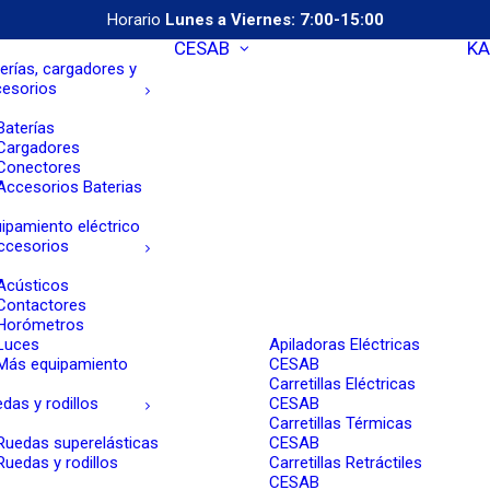
Horario
Lunes a Viernes: 7:00-15:00
CESAB
KA
erías, cargadores y
cesorios
Baterías
Cargadores
Conectores
Accesorios Baterias
ipamiento eléctrico
ccesorios
Acústicos
Contactores
Horómetros
Luces
Apiladoras Eléctricas
Más equipamiento
CESAB
Carretillas Eléctricas
das y rodillos
CESAB
Carretillas Térmicas
Ruedas superelásticas
CESAB
Ruedas y rodillos
Carretillas Retráctiles
CESAB