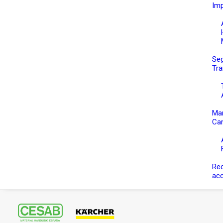
Im
Seg
Tra
Ma
Car
Re
ac