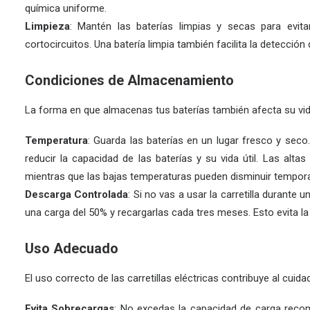
química uniforme.
Limpieza
: Mantén las baterías limpias y secas para evit
cortocircuitos. Una batería limpia también facilita la detecci
Condiciones de Almacenamiento
La forma en que almacenas tus baterías también afecta su vida
Temperatura
: Guarda las baterías en un lugar fresco y sec
reducir la capacidad de las baterías y su vida útil. Las alta
mientras que las bajas temperaturas pueden disminuir temporal
Descarga Controlada
: Si no vas a usar la carretilla durante
una carga del 50% y recargarlas cada tres meses. Esto evita la
Uso Adecuado
El uso correcto de las carretillas eléctricas contribuye al cuida
Evita Sobrecargas
: No excedas la capacidad de carga recome