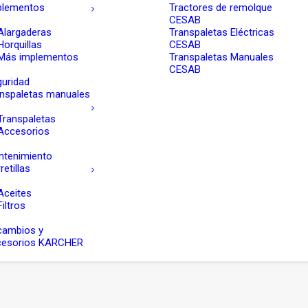
plementos
Tractores de remolque
CESAB
Alargaderas
Transpaletas Eléctricas
Horquillas
CESAB
Más implementos
Transpaletas Manuales
CESAB
uridad
nspaletas manuales
Transpaletas
Accesorios
ntenimiento
retillas
Aceites
Filtros
cambios y
cesorios KARCHER