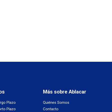
os
Más sobre Ablacar
argo Plazo
Quiénes Somos
orto Plazo
Contacto