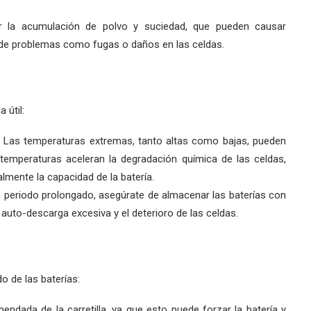
ar la acumulación de polvo y suciedad, que pueden causar
ón de problemas como fugas o daños en las celdas.
 útil:
o. Las temperaturas extremas, tanto altas como bajas, pueden
s temperaturas aceleran la degradación química de las celdas,
mente la capacidad de la batería.
 un periodo prolongado, asegúrate de almacenar las baterías con
 auto-descarga excesiva y el deterioro de las celdas.
do de las baterías:
ndada de la carretilla, ya que esto puede forzar la batería y