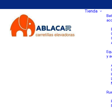
Tienda
Bat
ac
Equ
y a
Rue