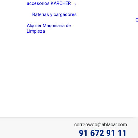
accesorios KARCHER
Baterías y cargadores
O
Alquiler Maquinaria de
Limpieza
correoweb@ablacar.com
91 672 91 11