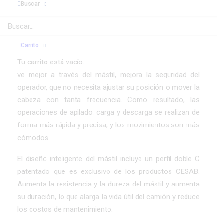
seguridad de los operadores, y proporcionan menos
Buscar
fatiga y un funcionamiento más rápido y silencioso.
El mástil CESAB presenta un diseño diferente que mejora
Carrito
sustancialmente la visibilidad gracias al uso de dos
Tu carrito está vacío.
cilindros de elevación totalmente libres (FFL). Como se
ve mejor a través del mástil, mejora la seguridad del
operador, que no necesita ajustar su posición o mover la
cabeza con tanta frecuencia. Como resultado, las
operaciones de apilado, carga y descarga se realizan de
forma más rápida y precisa, y los movimientos son más
cómodos.
El diseño inteligente del mástil incluye un perfil doble C
patentado que es exclusivo de los productos CESAB.
Aumenta la resistencia y la dureza del mástil y aumenta
su duración, lo que alarga la vida útil del camión y reduce
los costos de mantenimiento.