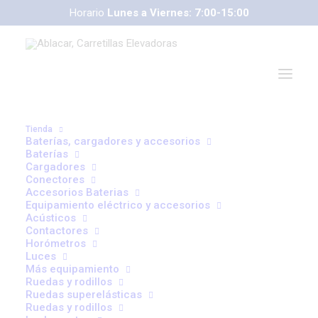
Horario
Lunes a Viernes: 7:00-15:00
Tienda
Baterías, cargadores y accesorios
Baterías
Cargadores
Conectores
Accesorios Baterias
Equipamiento eléctrico y accesorios
Acústicos
correoweb@ablacar.com
Contactores
91 672 91 11
Horómetros
Luces
Más equipamiento
Ruedas y rodillos
IMD – Diseño
Ruedas superelásticas
Ruedas y rodillos