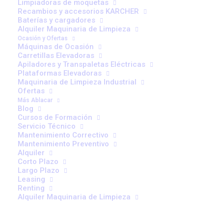
Limpiadoras de moquetas
Recambios y accesorios KARCHER
Entre otras ventajas de Intelligent Mast Design:
Baterías y cargadores
Alquiler Maquinaria de Limpieza
Ocasión y Ofertas
Alta resistencia y rigidez.
Máquinas de Ocasión
Bajo mantenimiento.
Carretillas Elevadoras
Apiladores y Transpaletas Eléctricas
Bajo consumo de energia
Plataformas Elevadoras
Visibilidad superior hacia adelante.
Maquinaria de Limpieza Industrial
Funcionamiento suave
Ofertas
Más Ablacar
Mayor durabilidad
Blog
Productividad.
Cursos de Formación
Servicio Técnico
Mantenimiento Correctivo
Aplicando el concepto de IMD al diseño de cada uno de
Mantenimiento Preventivo
los camiones, individualmente, CESAB ha creado una
Alquiler
Corto Plazo
gama de carretillas elevadoras que proporcionan un
Largo Plazo
rendimiento excepcional.
Leasing
Renting
Alquiler Maquinaria de Limpieza
El diseño incluye toda una serie de especificaciones que
extienden la vida útil de la carretilla, facilitan el trabajo y la