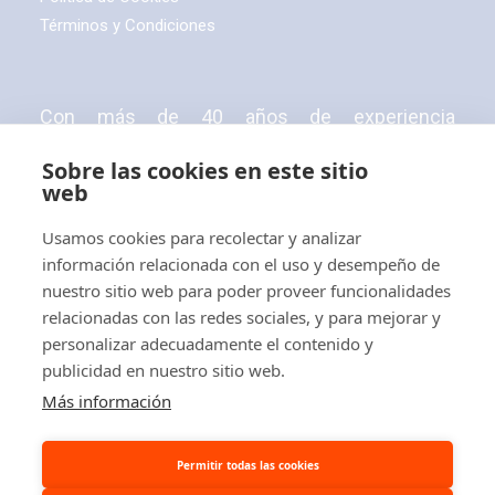
Términos y Condiciones
Con más de 40 años de experiencia
profesional,
ABLACAR, S.L.
es una empresa
Sobre las cookies en este sitio
distribuidora de carretillas elevadoras,
web
apiladores, transpaletas eléctricas y manuales
Usamos cookies para recolectar y analizar
y tractores eléctricos.
información relacionada con el uso y desempeño de
nuestro sitio web para poder proveer funcionalidades
relacionadas con las redes sociales, y para mejorar y
personalizar adecuadamente el contenido y
publicidad en nuestro sitio web.
© 2026 Ablacar.
All rights reserved
Más información
Permitir todas las cookies