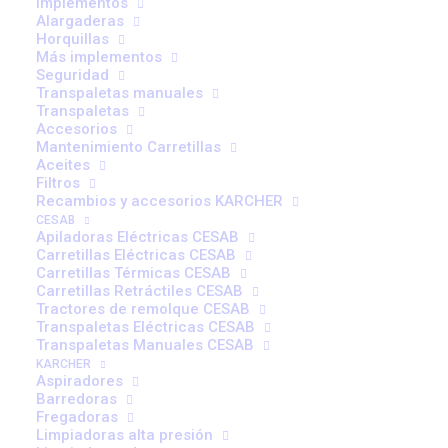
Implementos
Inteligente de Mástil
Alargaderas
Horquillas
Más implementos
Seguridad
Transpaletas manuales
Transpaletas
Accesorios
Mantenimiento Carretillas
IMD (Intelligent Mast Design) es un concepto pionero
Aceites
Filtros
diseñado y desarrollado exclusivamente dentro del grupo
Recambios y accesorios KARCHER
CESAB.
CESAB
Apiladoras Eléctricas CESAB
Creemos que el mástil es la clave para un manejo
Carretillas Eléctricas CESAB
seguro y productivo de los materiales. Utilizamos el
Carretillas Térmicas CESAB
Carretillas Retráctiles CESAB
diseño de computadora en 3-D, un modelo de análisis de
Tractores de remolque CESAB
elementos finitos con simulación por computadora para
Transpaletas Eléctricas CESAB
lograr las mejores soluciones de diseño para nuestros
Transpaletas Manuales CESAB
KARCHER
mástiles.
Aspiradores
Barredoras
Gracias al IMD, CESAB proporciona los niveles líderes en
Fregadoras
Limpiadoras alta presión
la industria en visibilidad y rendimiento.