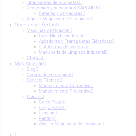
Limpiadoras de moquetas
Recambios y accesorios KARCHER
Baterías y cargadores
Alquiler Maquinaria de Limpieza
Ocasión y Ofertas
Máquinas de Ocasión
Carretillas Elevadoras
Apiladores y Transpaletas Eléctricas
Plataformas Elevadoras
Maquinaria de Limpieza Industrial
Ofertas
Más Ablacar
Blog
Cursos de Formación
Servicio Técnico
Mantenimiento Correctivo
Mantenimiento Preventivo
Alquiler
Corto Plazo
Largo Plazo
Leasing
Renting
Alquiler Maquinaria de Limpieza