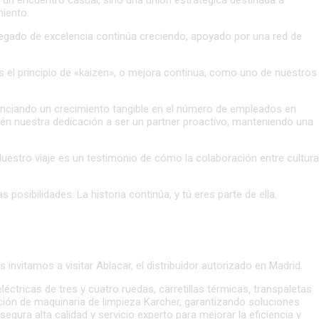
miento.
e legado de excelencia continúa creciendo, apoyado por una red de
os el principio de «kaizen», o mejora continua, como uno de nuestros
denciando un crecimiento tangible en el número de empleados en
én nuestra dedicación a ser un partner proactivo, manteniendo una
 Nuestro viaje es un testimonio de cómo la colaboración entre cultur
osibilidades. La historia continúa, y tú eres parte de ella.
invitamos a visitar Ablacar, el distribuidor autorizado en Madrid.
ctricas de tres y cuatro ruedas, carretillas térmicas, transpaletas
ección de maquinaria de limpieza Karcher, garantizando soluciones
gura alta calidad y servicio experto para mejorar la eficiencia y