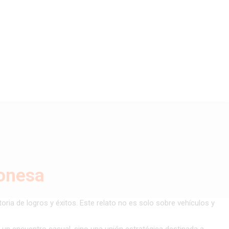
ponesa
oria de logros y éxitos. Este relato no es solo sobre vehículos y
e un encuentro casual, sino una unión estratégica destinada a