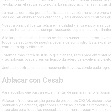
revolucionar el sector automotriz. La incorporación a las marcas d
La marca, conocida por su fiabilidad e innovación, ha sido pionera 
más de 140 distribuidores europeos y seis almacenes centrales qu
Nuestra principal fuerza radica en la calidad y el diseño, pilares
valores fundamentales, siempre buscando superar nuestros límites
A lo largo de los años, hemos celebrado numerosos logros, inverti
todos los sectores de nuestra cadena de suministro. Esta expansi
estructura ágil y eficiente.
Estamos más cerca de ti de lo que piensas, listos para enfrentar lo
y tecnologías puede crear un legado duradero de excelencia y éxito
Únete a nosotros en esta emocionante travesía, donde cada logro es 
Ablacar con Cesab
Para aquellos que buscan experimentar de primera mano la fusión úni
Ablacar ofrece una amplia gama de productos CESAB, especializados 
manuales y eléctricas, apiladoras eléctricas, carretillas retrácti
integrales para todas las necesidades de manipulación y limpieza en