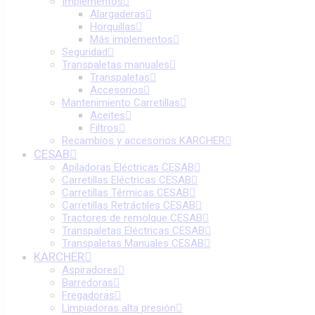
Implementos
Alargaderas
Horquillas
Más implementos
Seguridad
Transpaletas manuales
Transpaletas
Accesorios
Mantenimiento Carretillas
Aceites
Filtros
Recambios y accesorios KARCHER
CESAB
Apiladoras Eléctricas CESAB
Carretillas Eléctricas CESAB
Carretillas Térmicas CESAB
Carretillas Retráctiles CESAB
Tractores de remolque CESAB
Transpaletas Eléctricas CESAB
Transpaletas Manuales CESAB
KARCHER
Aspiradores
Barredoras
Fregadoras
Limpiadoras alta presión