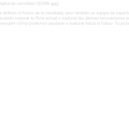
página de carretillas CESAB
aquí
.
 definen el futuro de la movilidad, sino también un equipo de expe
cando mejorar tu flota actual o explorar las últimas innovaciones e
escubrir cómo podemos ayudarte a avanzar hacia el futuro. Tu próxi