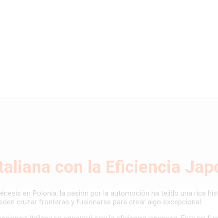
Italiana con la Eficiencia Ja
esis en Polonia, la pasión por la automoción ha tejido una rica hist
eden cruzar fronteras y fusionarse para crear algo excepcional.
celencia italiana se encontró con la eficiencia japonesa. Este no fu