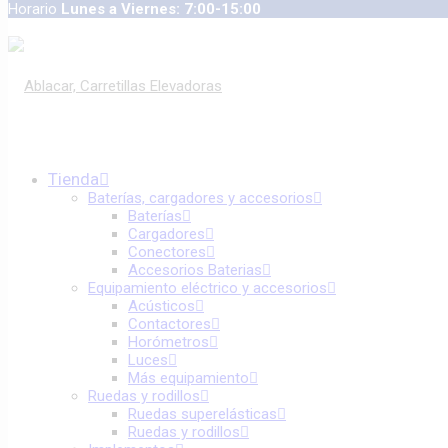
Horario
Lunes a Viernes: 7:00-15:00
Tienda
Baterías, cargadores y accesorios
Baterías
Cargadores
Conectores
Accesorios Baterias
Equipamiento eléctrico y accesorios
Acústicos
Contactores
Horómetros
Luces
Más equipamiento
Ruedas y rodillos
Ruedas superelásticas
Ruedas y rodillos