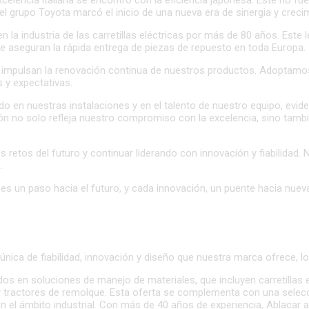
el grupo Toyota marcó el inicio de una nueva era de sinergia y creci
en la industria de las carretillas eléctricas por más de 80 años. Est
e aseguran la rápida entrega de piezas de repuesto en toda Europa.
 que impulsan la renovación continua de nuestros productos. Adoptam
 y expectativas.
do en nuestras instalaciones y en el talento de nuestro equipo, evi
ón no solo refleja nuestro compromiso con la excelencia, sino tambi
s retos del futuro y continuar liderando con innovación y fiabilidad.
.
un paso hacia el futuro, y cada innovación, un puente hacia nuevas p
ca de fiabilidad, innovación y diseño que nuestra marca ofrece, los 
en soluciones de manejo de materiales, que incluyen carretillas elé
les, y tractores de remolque. Esta oferta se complementa con una sel
 el ámbito industrial. Con más de 40 años de experiencia, Ablacar ase