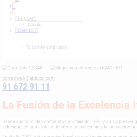
Buscar
Carrito
Tu carrito está vacío.
correoweb@ablacar.com
91 672 91 11
La Fusión de la Excelencia 
Desde sus humildes comienzos en Italia en 1942, y su sorpresiva gén
velocidad; es una crónica de cómo la excelencia y la innovación pu
En el año 2001, esta narrativa tomó un giro fascinante cuando la ex