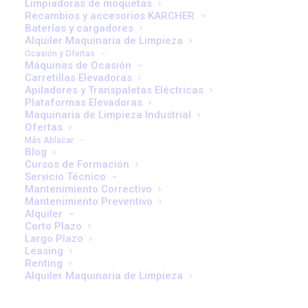
Limpiadoras de moquetas
En un momento en que las empresas buscan optimizar
Recambios y accesorios KARCHER
Baterías y cargadores
recursos y reducir su huella de carbono,
gestionar bien
Alquiler Maquinaria de Limpieza
la flota es tanto una necesidad financiera como una
Ocasión y Ofertas
responsabilidad operativa
. Sin embargo, la mayoría de
Máquinas de Ocasión
Carretillas Elevadoras
los sobrecostes provienen de errores básicos —y
Apiladores y Transpaletas Eléctricas
fácilmente evitables—.
Plataformas Elevadoras
Maquinaria de Limpieza Industrial
Ofertas
A continuación analizamos
cinco errores frecuentes
Más Ablacar
que aumentan el coste operativo de las carretillas
y
Blog
Cursos de Formación
explicamos cómo prevenirlos con una gestión más
Servicio Técnico
inteligente, apoyada en tecnología, formación y
Mantenimiento Correctivo
Mantenimiento Preventivo
planificación.
Alquiler
Corto Plazo
1. No planificar el
Largo Plazo
Leasing
mantenimiento preventivo
Renting
Alquiler Maquinaria de Limpieza
El error más común —y el más caro— es dejar el