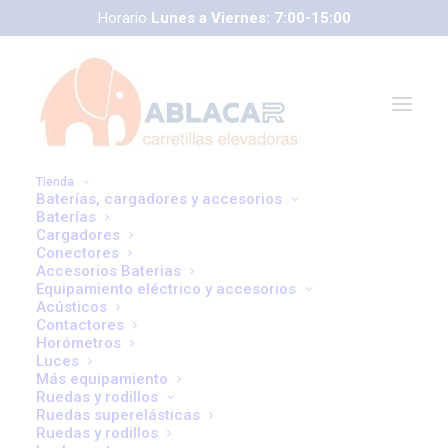
Horario
Lunes a Viernes: 7:00-15:00
Tienda
Baterías, cargadores y accesorios
Baterías
Cargadores
Conectores
Accesorios Baterias
Equipamiento eléctrico y accesorios
correoweb@ablacar.com
Acústicos
Contactores
91 672 91 11
Horómetros
Luces
Más equipamiento
Ruedas y rodillos
Cinco Errores que
Ruedas superelásticas
Ruedas y rodillos