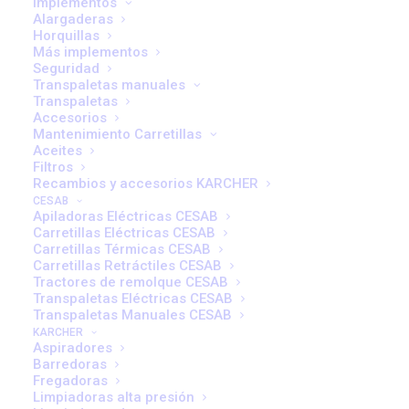
Aumentan el Coste
Implementos
Alargaderas
Horquillas
Operativo de tu Flota (y
Más implementos
Seguridad
Cómo Evitarlos)
Transpaletas manuales
Transpaletas
Accesorios
Mantenimiento Carretillas
Aceites
Filtros
Recambios y accesorios KARCHER
CESAB
Apiladoras Eléctricas CESAB
En la gestión de flotas industriales, los costes
Carretillas Eléctricas CESAB
operativos suelen crecer de forma silenciosa. No es
Carretillas Térmicas CESAB
necesario un fallo mecánico grave para perder
Carretillas Retráctiles CESAB
Tractores de remolque CESAB
dinero: bastan pequeñas ineficiencias repetidas día
Transpaletas Eléctricas CESAB
tras día. Un mantenimiento que se retrasa, una
Transpaletas Manuales CESAB
KARCHER
batería que se carga mal o una carretilla mal elegida
Aspiradores
para el entorno pueden suponer miles de euros al
Barredoras
Fregadoras
año en pérdidas.
Limpiadoras alta presión