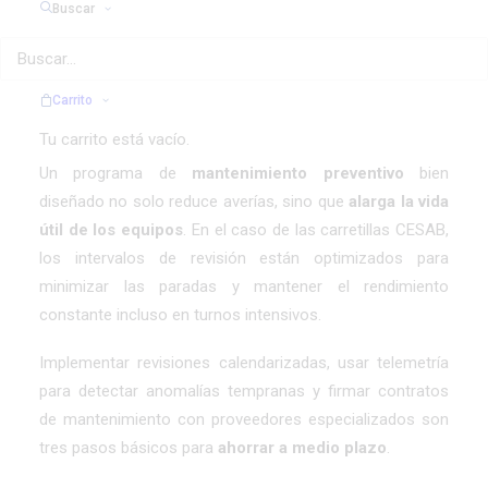
Buscar
mantenimiento para “cuando haga falta”. Esta práctica,
habitual en pymes y en entornos de obra, se traduce en
paradas imprevistas, piezas que se desgastan antes de
tiempo y una mayor dependencia de reparaciones
Carrito
urgentes.
Tu carrito está vacío.
Un programa de
mantenimiento preventivo
bien
diseñado no solo reduce averías, sino que
alarga la vida
útil de los equipos
. En el caso de las carretillas CESAB,
los intervalos de revisión están optimizados para
minimizar las paradas y mantener el rendimiento
constante incluso en turnos intensivos.
Implementar revisiones calendarizadas, usar telemetría
para detectar anomalías tempranas y firmar contratos
de mantenimiento con proveedores especializados son
tres pasos básicos para
ahorrar a medio plazo
.