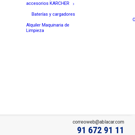
accesorios KARCHER
Baterías y cargadores
O
Alquiler Maquinaria de
Limpieza
correoweb@ablacar.com
91 672 91 11