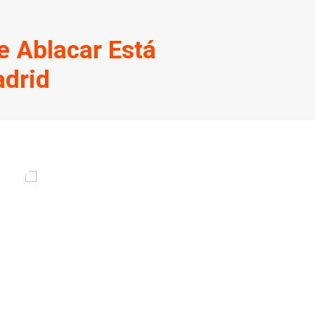
e Ablacar Está
adrid