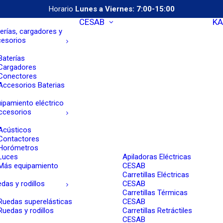
Horario
Lunes a Viernes: 7:00-15:00
CESAB
KA
erías, cargadores y
cesorios
Baterías
Cargadores
Conectores
Accesorios Baterias
ipamiento eléctrico
ccesorios
Acústicos
Contactores
Horómetros
Luces
Apiladoras Eléctricas
Más equipamiento
CESAB
Carretillas Eléctricas
das y rodillos
CESAB
Carretillas Térmicas
Ruedas superelásticas
CESAB
Ruedas y rodillos
Carretillas Retráctiles
CESAB