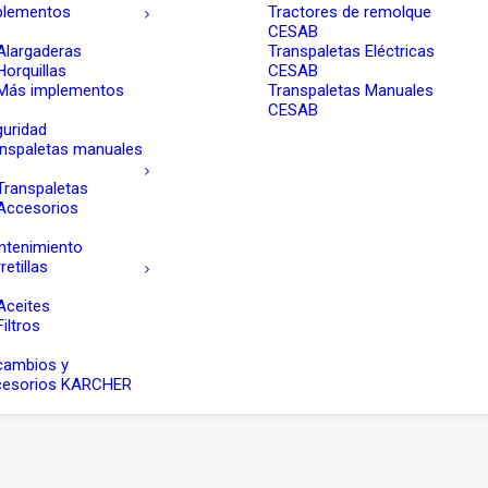
plementos
Tractores de remolque
CESAB
Alargaderas
Transpaletas Eléctricas
Horquillas
CESAB
Más implementos
Transpaletas Manuales
CESAB
uridad
nspaletas manuales
Transpaletas
Accesorios
ntenimiento
retillas
Aceites
Filtros
cambios y
cesorios KARCHER