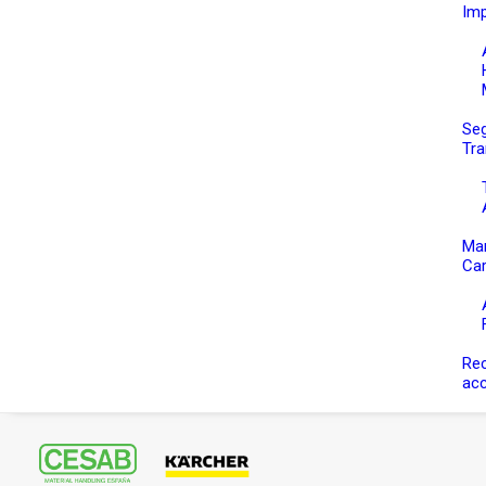
Im
Seg
Tra
Ma
Car
Re
ac