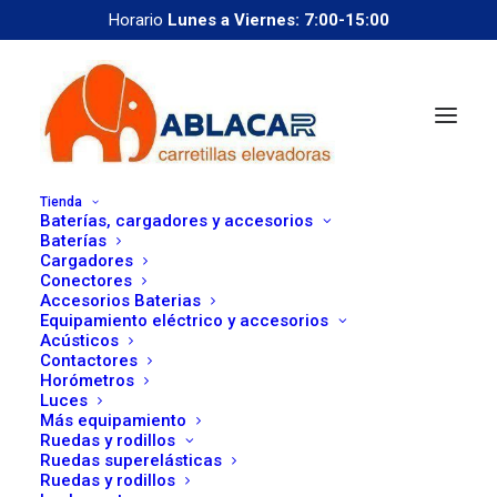
Horario
Lunes a Viernes: 7:00-15:00
Tienda
Baterías, cargadores y accesorios
Baterías
Cargadores
Conectores
Accesorios Baterias
Equipamiento eléctrico y accesorios
correoweb@ablacar.com
Acústicos
Contactores
91 672 91 11
Horómetros
Luces
corto plazo
Más equipamiento
Ruedas y rodillos
Ruedas superelásticas
Ruedas y rodillos