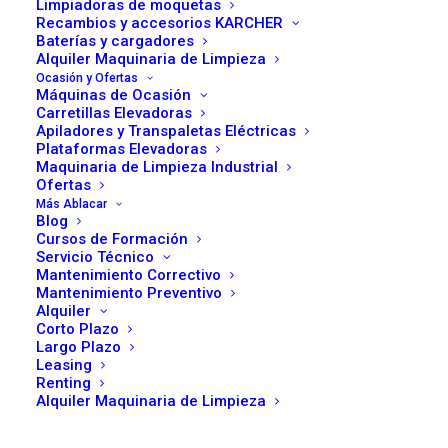
Limpiadoras de moquetas
Recambios y accesorios KARCHER
Baterías y cargadores
Alquiler Maquinaria de Limpieza
Ocasión y Ofertas
Máquinas de Ocasión
Carretillas Elevadoras
Apiladores y Transpaletas Eléctricas
Plataformas Elevadoras
Maquinaria de Limpieza Industrial
Ofertas
Más Ablacar
Blog
Cursos de Formación
Servicio Técnico
Mantenimiento Correctivo
Mantenimiento Preventivo
Alquiler
Corto Plazo
Largo Plazo
Leasing
Renting
Cómo calcular el coste real de
Alquiler Maquinaria de Limpieza
una carretilla más allá del precio
de compra