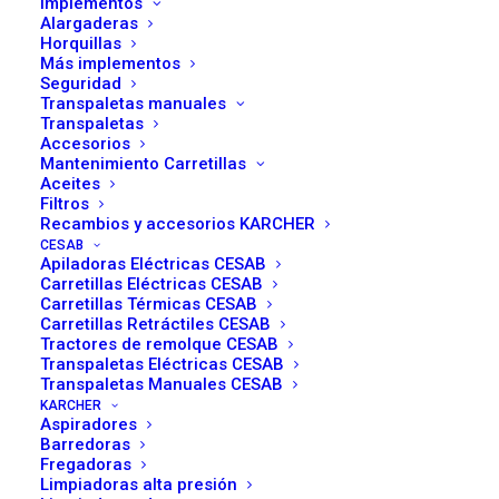
Implementos
Alargaderas
Horquillas
Más implementos
Seguridad
Transpaletas manuales
Transpaletas
Accesorios
Mantenimiento Carretillas
Aceites
Filtros
Recambios y accesorios KARCHER
CESAB
Apiladoras Eléctricas CESAB
Carretillas Eléctricas CESAB
Carretillas Térmicas CESAB
Carretillas Retráctiles CESAB
Tractores de remolque CESAB
Transpaletas Eléctricas CESAB
Transpaletas Manuales CESAB
KARCHER
Aspiradores
Barredoras
Errores al elegir una carretilla
Fregadoras
que acaban saliendo caros
Limpiadoras alta presión