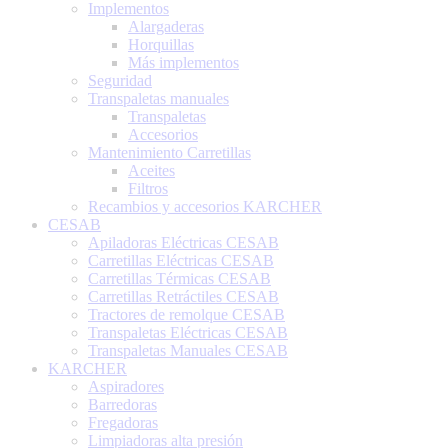
Implementos
Alargaderas
Horquillas
Más implementos
Seguridad
Transpaletas manuales
Transpaletas
Accesorios
Mantenimiento Carretillas
Aceites
Filtros
Recambios y accesorios KARCHER
CESAB
Apiladoras Eléctricas CESAB
Carretillas Eléctricas CESAB
Carretillas Térmicas CESAB
Carretillas Retráctiles CESAB
Tractores de remolque CESAB
Transpaletas Eléctricas CESAB
Transpaletas Manuales CESAB
KARCHER
Aspiradores
Barredoras
Fregadoras
Limpiadoras alta presión