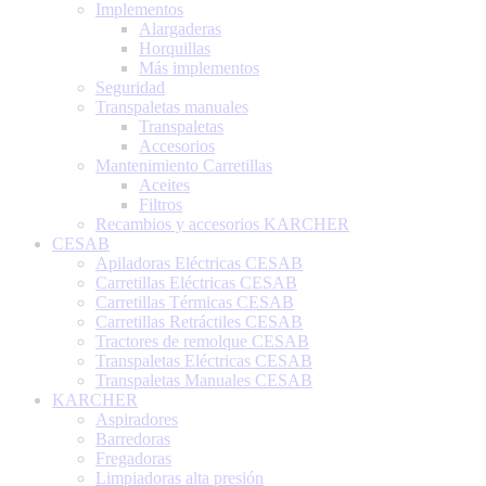
Implementos
Alargaderas
Horquillas
Más implementos
Seguridad
Transpaletas manuales
Transpaletas
Accesorios
Mantenimiento Carretillas
Aceites
Filtros
Recambios y accesorios KARCHER
CESAB
Apiladoras Eléctricas CESAB
Carretillas Eléctricas CESAB
Carretillas Térmicas CESAB
Carretillas Retráctiles CESAB
Tractores de remolque CESAB
Transpaletas Eléctricas CESAB
Transpaletas Manuales CESAB
KARCHER
Aspiradores
Barredoras
Fregadoras
Limpiadoras alta presión