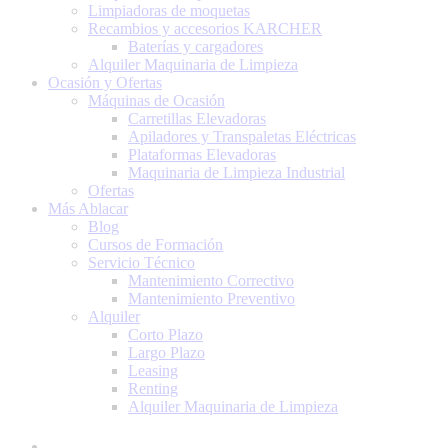
Limpiadoras de moquetas
Recambios y accesorios KARCHER
Baterías y cargadores
Alquiler Maquinaria de Limpieza
Ocasión y Ofertas
Máquinas de Ocasión
Carretillas Elevadoras
Apiladores y Transpaletas Eléctricas
Plataformas Elevadoras
Maquinaria de Limpieza Industrial
Ofertas
Más Ablacar
Blog
Cursos de Formación
Servicio Técnico
Mantenimiento Correctivo
Mantenimiento Preventivo
Alquiler
Corto Plazo
Largo Plazo
Leasing
Renting
Alquiler Maquinaria de Limpieza