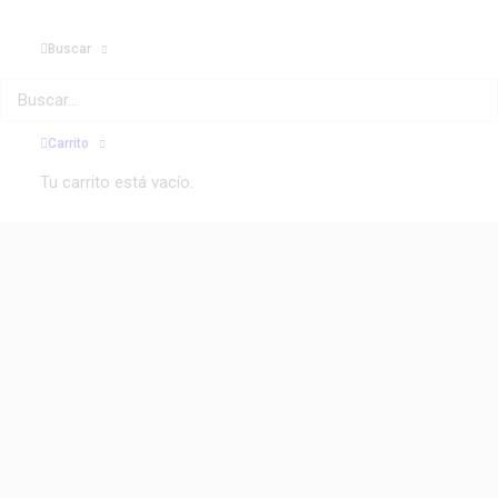
de compra
Buscar
Carrito
Tu carrito está vacío.
Señales de que tu empresa
necesita renovar su carretilla, no