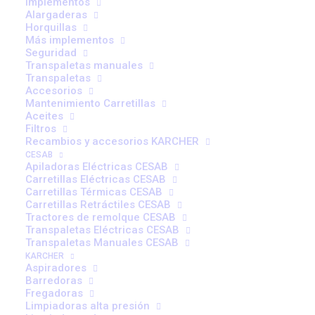
Implementos
Alargaderas
Horquillas
Más implementos
Seguridad
Transpaletas manuales
Transpaletas
Accesorios
Mantenimiento Carretillas
Aceites
Filtros
Recambios y accesorios KARCHER
CESAB
Apiladoras Eléctricas CESAB
Carretillas Eléctricas CESAB
Carretillas Térmicas CESAB
Carretillas Retráctiles CESAB
Tractores de remolque CESAB
Transpaletas Eléctricas CESAB
Transpaletas Manuales CESAB
KARCHER
Aspiradores
Barredoras
Errores al elegir una carretilla
Fregadoras
que acaban saliendo caros
Limpiadoras alta presión