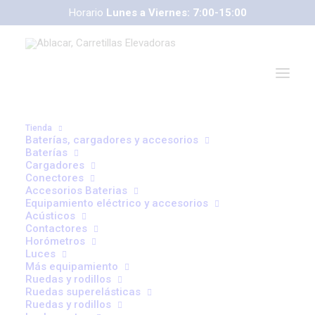
Horario
Lunes a Viernes: 7:00-15:00
Tienda
Baterías, cargadores y accesorios
Baterías
Cargadores
Conectores
Accesorios Baterias
Equipamiento eléctrico y accesorios
Acústicos
correoweb@ablacar.com
Contactores
91 672 91 11
Horómetros
Luces
Carretillas Retráctiles
Más equipamiento
Ruedas y rodillos
Ruedas superelásticas
Ruedas y rodillos