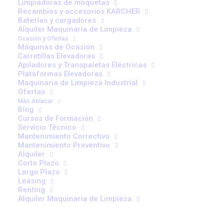
Limpiadoras de moquetas
Recambios y accesorios KARCHER
Baterías y cargadores
Alquiler Maquinaria de Limpieza
Ocasión y Ofertas
Máquinas de Ocasión
Carretillas Elevadoras
Apiladores y Transpaletas Eléctricas
Plataformas Elevadoras
Maquinaria de Limpieza Industrial
Ofertas
Más Ablacar
Blog
Cursos de Formación
Servicio Técnico
Mantenimiento Correctivo
Mantenimiento Preventivo
Alquiler
Corto Plazo
Largo Plazo
Leasing
Renting
Cómo calcular el coste real de
Alquiler Maquinaria de Limpieza
una carretilla más allá del precio