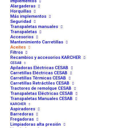
ACEITE GRUPO 5lts.
Implementos
Alargaderas
24,64
€
Horquillas
Más implementos
Seguridad
Transpaletas manuales
MAXITRACTOR 10W30 FS es adecuado para aplicaciones en las
Transpaletas
que se recomienden lubricantes con especificaciones CASE MS
Accesorios
1207 y CASE MS1209
Mantenimiento Carretillas
Aceites
Filtros
Propiedades y Ventajas:
Recambios y accesorios KARCHER
CESAB
Reduce ruido en frenos sumergidos.
Apiladoras Eléctricas CESAB
Carretillas Eléctricas CESAB
Proporciona excelente capacidad de frenado y protección a los
Carretillas Térmicas CESAB
engranajes.
Carretillas Retráctiles CESAB
Tractores de remolque CESAB
Excelente capacidad Antidesgaste.
Transpaletas Eléctricas CESAB
Elevada estabilidad térmica y química.
Transpaletas Manuales CESAB
Compatibilidad demostrada con aleaciones de cobre empleadas en
KARCHER
Aspiradores
sincronismos y bombas de pistones.
Barredoras
Elevada duración en servicio, manteniendo un control de fricción
Fregadoras
Limpiadoras alta presión
estable.