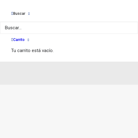
cantidad
Buscar
Carrito
Tu carrito está vacío.
Más de 40 años avalan
nuestro negocio