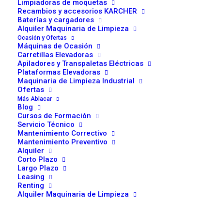
Limpiadoras de moquetas
Limpieza superior, evitando la formación de depósitos y lacas en el
Recambios y accesorios KARCHER
Baterías y cargadores
interior de los circuitos.
Alquiler Maquinaria de Limpieza
Garantizada protección del sistema frente a la corrosión.
Ocasión y Ofertas
Máquinas de Ocasión
Carretillas Elevadoras
Aplicaciones:
Apiladores y Transpaletas Eléctricas
Plataformas Elevadoras
Fluido tipo UTTO especialmente diseñado para sistemas sometidos
Maquinaria de Limpieza Industrial
Ofertas
a fuertes cargas térmicas.
Más Ablacar
Sistemas hidráulicos, transmisiones, reductores finales.
Blog
Transmisiones traseras con frenos sumergidos en aceite,
Cursos de Formación
Servicio Técnico
reductores laterales, reductores en ruedas, diferenciales.
Mantenimiento Correctivo
Direcciones mecánicas e hidroestáticas o servodirección de
Mantenimiento Preventivo
Alquiler
tractores, maquinaria agrícola en general y maquinaria de obra
Corto Plazo
pública.
Largo Plazo
Leasing
Renting
ACEITE
AÑADIR AL CARRITO
Alquiler Maquinaria de Limpieza
GRUPO
5lts.