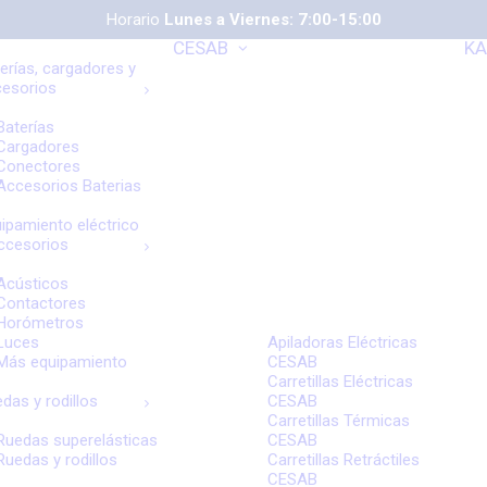
Horario
Lunes a Viernes: 7:00-15:00
CESAB
KA
erías, cargadores y
cesorios
Baterías
Cargadores
Conectores
Accesorios Baterias
ipamiento eléctrico
ccesorios
Acústicos
Contactores
Horómetros
Luces
Apiladoras Eléctricas
Más equipamiento
CESAB
Carretillas Eléctricas
das y rodillos
CESAB
Carretillas Térmicas
Ruedas superelásticas
CESAB
Ruedas y rodillos
Carretillas Retráctiles
CESAB