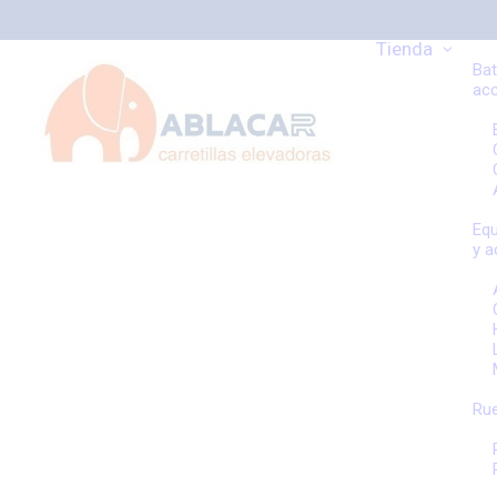
Tienda
Bat
ac
Equ
y a
Rue