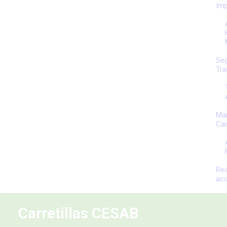
Im
Seg
Tra
Ma
Car
Re
ac
Carretillas CESAB