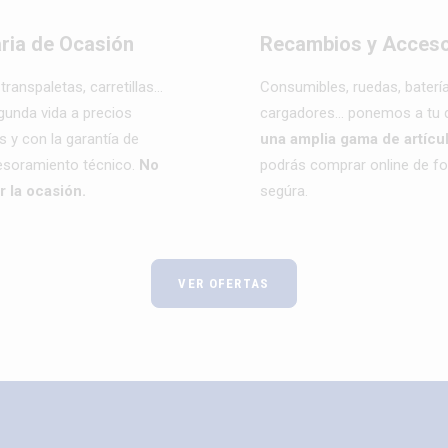
ria de Ocasión
Recambios y Acceso
transpaletas, carretillas…
Consumibles, ruedas, batería
gunda vida a precios
cargadores… ponemos a tu d
 y con la garantía de
una amplia gama de artícu
esoramiento técnico.
No
podrás comprar online de fo
r la ocasión.
segúra.
VER OFERTAS