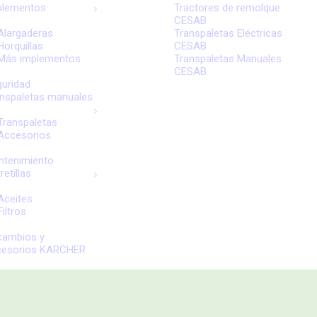
plementos
Tractores de remolque
CESAB
Alargaderas
Transpaletas Eléctricas
Horquillas
CESAB
Más implementos
Transpaletas Manuales
CESAB
uridad
nspaletas manuales
Transpaletas
Accesorios
ntenimiento
retillas
Aceites
Filtros
cambios y
cesorios KARCHER