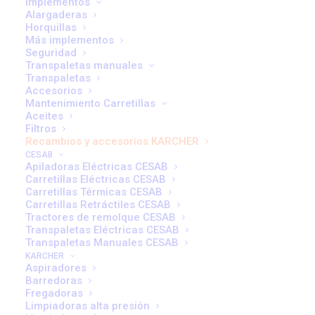
KIT boquillas CV/NT
Implementos
Alargaderas
(PINCEL,RANURA,TAP…
Horquillas
Más implementos
17,00
€
Seguridad
Transpaletas manuales
Transpaletas
Kit de boquillas compuesto por boquilla para ranuras, boquilla para
Accesorios
Mantenimiento Carretillas
tapicerías y pincel aspirador. El kit de boquillas es apto para todos
Aceites
los aspiradores en seco de Kärcher y para los aspiradores en seco
Filtros
Recambios y accesorios KARCHER
y húmedo con un ancho nominal de DN 35.
CESAB
Nº Artículo 2.860-116.0
Apiladoras Eléctricas CESAB
Carretillas Eléctricas CESAB
Carretillas Térmicas CESAB
Carretillas Retráctiles CESAB
Tractores de remolque CESAB
Transpaletas Eléctricas CESAB
Transpaletas Manuales CESAB
KIT
KARCHER
AÑADIR AL CARRITO
Aspiradores
boquillas
Barredoras
CV/NT
Fregadoras
(PINCEL,RANURA,TAP...
Limpiadoras alta presión