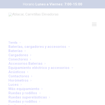
Horario
Lunes a Viernes: 7:00-15:00
Tienda
Baterías, cargadores y accesorios
Baterías
Cargadores
Conectores
correoweb@ablacar.com
Accesorios Baterias
91 672 91 11
Equipamiento eléctrico y accesorios
Acústicos
Contactores
Horómetros
Luces
Más equipamiento
Ruedas y rodillos
Ruedas superelásticas
Ruedas y rodillos