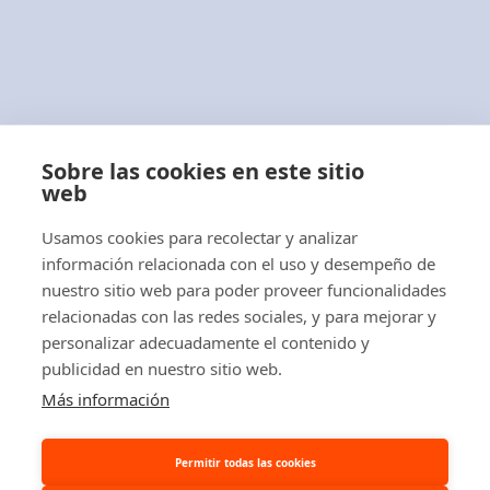
Términos y Condiciones
Con más de 40 años de experiencia
profesional,
ABLACAR, S.L.
es una empresa
Sobre las cookies en este sitio
distribuidora de carretillas elevadoras,
web
apiladores, transpaletas eléctricas y manuales
Usamos cookies para recolectar y analizar
y tractores eléctricos.
información relacionada con el uso y desempeño de
nuestro sitio web para poder proveer funcionalidades
relacionadas con las redes sociales, y para mejorar y
personalizar adecuadamente el contenido y
publicidad en nuestro sitio web.
© 2026 Ablacar.
All rights reserved
Más información
Permitir todas las cookies