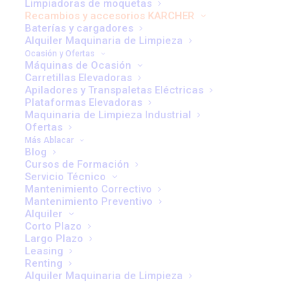
Limpiadoras de moquetas
cantidad
Recambios y accesorios KARCHER
Baterías y cargadores
Alquiler Maquinaria de Limpieza
Ocasión y Ofertas
Máquinas de Ocasión
Carretillas Elevadoras
Apiladores y Transpaletas Eléctricas
Plataformas Elevadoras
Maquinaria de Limpieza Industrial
Ofertas
Más Ablacar
Blog
Cursos de Formación
Servicio Técnico
Mantenimiento Correctivo
Mantenimiento Preventivo
Alquiler
Más de 40 años avalan
Corto Plazo
Largo Plazo
Leasing
nuestro negocio
Renting
Alquiler Maquinaria de Limpieza
Profesionales para ayudarte en la óptima