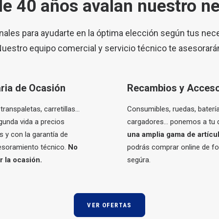
e 40 años avalan nuestro n
nales para ayudarte en la óptima elección según tus nec
uestro equipo comercial y
servicio técnico
te asesorará
ria de Ocasión
Recambios y Acceso
transpaletas, carretillas…
Consumibles, ruedas, batería
gunda vida a precios
cargadores… ponemos a tu d
 y con la garantía de
una amplia gama de artícu
esoramiento técnico.
No
podrás comprar online de fo
r la ocasión.
segúra.
VER OFERTAS