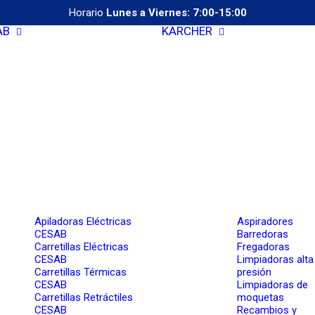
Horario
Lunes a Viernes: 7:00-15:00
AB
KARCHER
Apiladoras Eléctricas
Aspiradores
CESAB
Barredoras
Carretillas Eléctricas
Fregadoras
CESAB
Limpiadoras alta
Carretillas Térmicas
presión
CESAB
Limpiadoras de
Carretillas Retráctiles
moquetas
CESAB
Recambios y