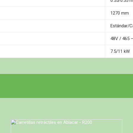
0.55/0.55 
1270 mm
Estándar/C
48V / 465 
7.5/11 kW