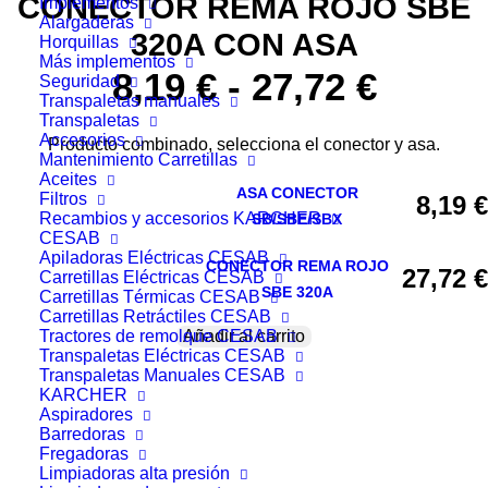
CONECTOR REMA ROJO SBE
Implementos
Alargaderas
320A CON ASA
Horquillas
Más implementos
Rang
8,19
€
-
27,72
€
Seguridad
Transpaletas manuales
de
Transpaletas
Accesorios
Producto combinado, selecciona el conector y asa.
Mantenimiento Carretillas
precio
Aceites
ASA
ASA CONECTOR
Filtros
8,19
€
desde
Recambios y accesorios KARCHER
CONECTOR
SB/SBE/SBX
CESAB
SB/SBE/SBX
8,19 €
Apiladoras Eléctricas CESAB
CONECTOR
CONECTOR REMA ROJO
cantidad
27,72
€
Carretillas Eléctricas CESAB
REMA
SBE 320A
Carretillas Térmicas CESAB
hasta
Carretillas Retráctiles CESAB
ROJO
Tractores de remolque CESAB
Añadir al carrito
SBE
27,72 
Transpaletas Eléctricas CESAB
320A
Transpaletas Manuales CESAB
KARCHER
cantidad
Aspiradores
Barredoras
Fregadoras
Limpiadoras alta presión