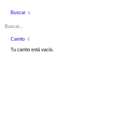
Buscar
Maquinaria Nueva
Toda la gama de carretillas
CESAB
y maquinaria de
Carrito
limpieza
KARCHER
.
Soluciones para todas las
Tu carrito está vacío.
necesidades.
Maquinaria de Ocasión
Apiladores, transpaletas, carretillas… con una
segunda vida a precios económicos y con la garantía
de nuestro asesoramiento técnico.
No dejes pasar
la ocasión.
Recambios y Accesorios