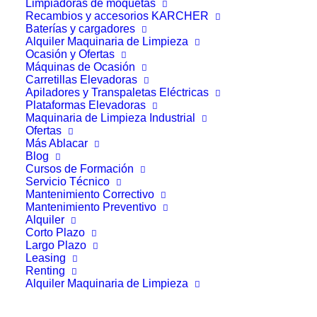
Limpiadoras de moquetas
Recambios y accesorios KARCHER
Baterías y cargadores
Alquiler Maquinaria de Limpieza
Ocasión y Ofertas
Máquinas de Ocasión
Carretillas Elevadoras
Apiladores y Transpaletas Eléctricas
Plataformas Elevadoras
Maquinaria de Limpieza Industrial
Ofertas
Más Ablacar
Blog
Cursos de Formación
Más de 40 años avalan
Servicio Técnico
Mantenimiento Correctivo
Mantenimiento Preventivo
nuestro negocio
Alquiler
Corto Plazo
Largo Plazo
Profesionales para ayudarte en la óptima elección
Leasing
AÑADIR AL CARRITO
ASIENTO ERGONÓMICO CON SUSPENSIÓN
Renting
según tus necesidades.
Alquiler Maquinaria de Limpieza
395,71
€
Nuestro equipo comercial y
servicio técnico
te
asesorarán.