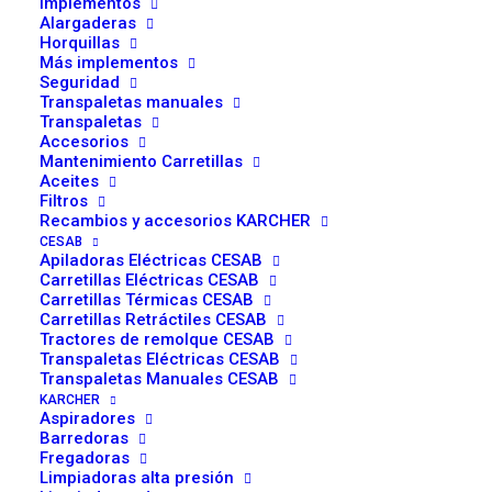
Flotador BFS para Sistemas de
Implementos
Alargaderas
Relleno Automático de Baterías
Horquillas
Más implementos
0,90
€
Seguridad
Transpaletas manuales
Transpaletas
El
flotador para tapón de relleno automático BFS
Accesorios
es un repuesto
Mantenimiento Carretillas
esencial para mantener en perfecto estado tu sistema de relleno
Aceites
automático de baterías. Su función es asegurar que cada vaso de la
Filtros
Recambios y accesorios KARCHER
batería reciba exactamente la cantidad de agua necesaria, evitando
CESAB
sobrellenados, derrames y daños internos.
Apiladoras Eléctricas CESAB
Carretillas Eléctricas CESAB
Carretillas Térmicas CESAB
Fabricado con materiales resistentes y diseñado para uso industrial,
Carretillas Retráctiles CESAB
este flotador garantiza un funcionamiento preciso y fiable en
Tractores de remolque CESAB
Transpaletas Eléctricas CESAB
baterías de tracción utilizadas en carretillas elevadoras,
Transpaletas Manuales CESAB
transpaletas eléctricas y maquinaria de almacén.
KARCHER
Aspiradores
Barredoras
Ventajas principales
Fregadoras
Limpiadoras alta presión