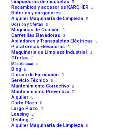
Limpiadoras de moquetas
Control preciso del nivel de agua
Recambios y accesorios KARCHER
Compatible con tapones BFS estándar
Baterías y cargadores
Evita daños por sobrellenado
Alquiler Maquinaria de Limpieza
Ocasión y Ofertas
Mejora el rendimiento y la vida útil de la batería
Máquinas de Ocasión
Instalación rápida y sin herramientas
Carretillas Elevadoras
Apiladores y Transpaletas Eléctricas
Plataformas Elevadoras
Ideal para
Maquinaria de Limpieza Industrial
Ofertas
Más Ablacar
Sistemas BFS de relleno automático
Blog
Baterías PzS y PzB
Cursos de Formación
Servicio Técnico
Carretillas elevadoras y maquinaria industrial
Mantenimiento Correctivo
Talleres de mantenimiento
Mantenimiento Preventivo
Alquiler
Corto Plazo
Aviso importante
Largo Plazo
Leasing
Renting
El largo del flotador varía según el tipo de elemento de la batería,
Alquiler Maquinaria de Limpieza
para saber el que lleva: mirar la parte inferior del flotador, medir el
flotador o indicar en que elemento se va a montar. Medidas