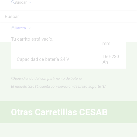
Buscar
Long. carretilla, excl. horquillas, l2*
628 mm
Ancho del chasis
726 mm
Carrito
1580
Tu carrito está vacío.
Altura elevación máx.
mm
160-230
Capacidad de batería 24 V
Ah
*Dependiendo del compartimento de batería.
El modelo S208L cuenta con elevación de brazo soporte “L”
Otras Carretillas CESAB