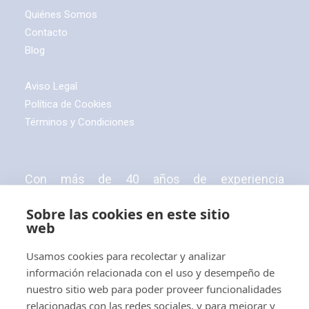
Quiénes Somos
Contacto
Blog
Aviso Legal
Política de Cookies
Términos y Condiciones
Con más de 40 años de experiencia
profesional,
ABLACAR, S.L.
es una empresa
Sobre las cookies en este sitio
distribuidora de carretillas elevadoras,
web
apiladores, transpaletas eléctricas y manuales
Usamos cookies para recolectar y analizar
y tractores eléctricos.
información relacionada con el uso y desempeño de
nuestro sitio web para poder proveer funcionalidades
relacionadas con las redes sociales, y para mejorar y