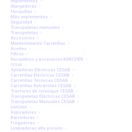
Implementos
Alargaderas
Horquillas
Más implementos
Seguridad
Transpaletas manuales
Transpaletas
Accesorios
Mantenimiento Carretillas
S208L | Apiladoras Eléctricas
Aceites
Filtros
Recambios y accesorios KARCHER
Manejo sin esfuerzo de palets
CESAB
Apiladoras Eléctricas CESAB
Para las necesidades de las operaciones con conductor a pie, la
Carretillas Eléctricas CESAB
gama CESAB S200 de apiladores eléctricos significa negocio. Con
Carretillas Térmicas CESAB
su diseño compacto que incluye un chasis redondeado y un timón
Carretillas Retráctiles CESAB
Tractores de remolque CESAB
de montaje central, la gama CESAB S200 ofrece una excelente
Transpaletas Eléctricas CESAB
maniobrabilidad y un manejo de palets sin esfuerzo.
Transpaletas Manuales CESAB
KARCHER
Aspiradores
En la venta minorista y mayorista, la fabricación y la distribución, la
Barredoras
gama CESAB S200 es una solución flexible para todas las
Fregadoras
Limpiadoras alta presión
aplicaciones con conductor a pie gracias a la opción de una