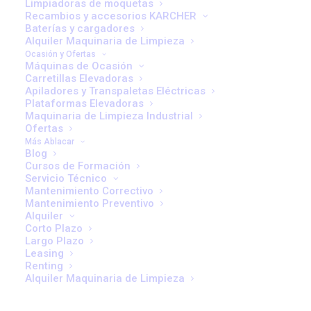
Limpiadoras de moquetas
plataforma plegable y un exclusivo timón si en su compañía se
Recambios y accesorios KARCHER
Baterías y cargadores
requieren distancias de desplazamiento largas.
Alquiler Maquinaria de Limpieza
Ocasión y Ofertas
Máquinas de Ocasión
CONSÚLTANOS
Carretillas Elevadoras
Apiladores y Transpaletas Eléctricas
Plataformas Elevadoras
Maquinaria de Limpieza Industrial
Ofertas
Más Ablacar
Blog
Modelo S208L | Apiladoras
Cursos de Formación
eléctricas
Servicio Técnico
Mantenimiento Correctivo
Mantenimiento Preventivo
Modelo
S208L
Alquiler
Corto Plazo
Capacidad nominal
800 kg
Largo Plazo
Leasing
Capacidad de brazo de soporte
2000 kg
Renting
Alquiler Maquinaria de Limpieza
Velocidad de desplazamiento con y
6 km/h
sin carga