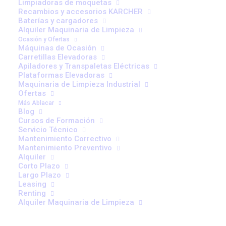
Limpiadoras de moquetas
Recambios y accesorios KARCHER
Baterías y cargadores
Alquiler Maquinaria de Limpieza
Ocasión y Ofertas
Máquinas de Ocasión
Carretillas Elevadoras
Más de 40 años avalan
Apiladores y Transpaletas Eléctricas
Plataformas Elevadoras
nuestro negocio
Maquinaria de Limpieza Industrial
Ofertas
Más Ablacar
Blog
Profesionales para ayudarte en la óptima
Cursos de Formación
AÑADIR AL CARRITO
RODILLO BOOGIE 85X74
elección según tus necesidades.
Servicio Técnico
43,20
€
Mantenimiento Correctivo
Nuestro equipo comercial y
servicio técnico
te
Mantenimiento Preventivo
Alquiler
asesorarán.
Corto Plazo
Largo Plazo
Leasing
Renting
Maquinaria Nueva
Alquiler Maquinaria de Limpieza
Toda la gama de carretillas
CESAB
y maquinaria de