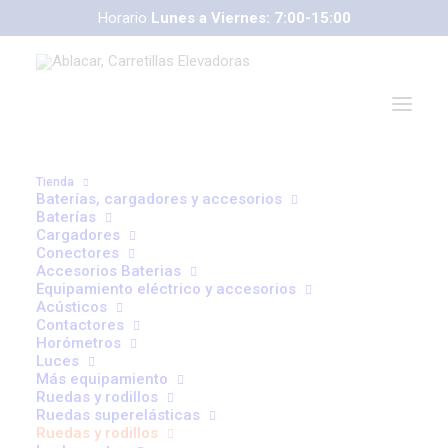
Horario
Lunes a Viernes: 7:00-15:00
correoweb@ablacar.com
91 672 91 11
Tienda
Baterías, cargadores y accesorios
Baterías
Cargadores
Conectores
Accesorios Baterias
Equipamiento eléctrico y accesorios
Acústicos
RODILLO SIMPLE 85X95
Contactores
Horómetros
51,00
€
Luces
Más equipamiento
Ruedas y rodillos
Rodillo de Poliuretano
Ruedas superelásticas
Ruedas y rodillos
Diámetro: 85 mm