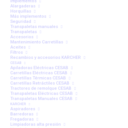
Implementos
Alargaderas
Anchura: 95 mm
Horquillas
Diámetro del orificio: 25 mm
Más implementos
Seguridad
Rodamiento: 6006
Transpaletas manuales
Monta en eje simple
Transpaletas
Accesorios
RODILLO
Mantenimiento Carretillas
AÑADIR AL CARRITO
Aceites
SIMPLE
Filtros
85X95
Recambios y accesorios KARCHER
CESAB
cantidad
Apiladoras Eléctricas CESAB
Carretillas Eléctricas CESAB
Carretillas Térmicas CESAB
Carretillas Retráctiles CESAB
Tractores de remolque CESAB
Transpaletas Eléctricas CESAB
Transpaletas Manuales CESAB
KARCHER
Aspiradores
Barredoras
Fregadoras
Limpiadoras alta presión