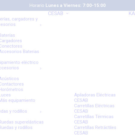
Horario
Lunes a Viernes: 7:00-15:00
CESAB
KA
erías, cargadores y
cesorios
Baterías
Cargadores
Conectores
Accesorios Baterias
ipamiento eléctrico
ccesorios
Acústicos
Contactores
Horómetros
Luces
Apiladoras Eléctricas
Más equipamiento
CESAB
Carretillas Eléctricas
das y rodillos
CESAB
Carretillas Térmicas
Ruedas superelásticas
CESAB
Ruedas y rodillos
Carretillas Retráctiles
CESAB