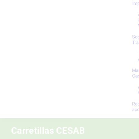
Im
Seg
Tra
Ma
Car
Re
ac
Carretillas CESAB