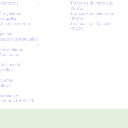
plementos
Tractores de remolque
CESAB
Alargaderas
Transpaletas Eléctricas
Horquillas
CESAB
Más implementos
Transpaletas Manuales
CESAB
uridad
nspaletas manuales
Transpaletas
Accesorios
ntenimiento
retillas
Aceites
Filtros
cambios y
cesorios KARCHER