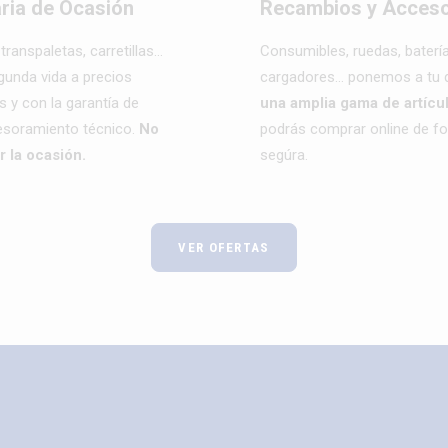
ria de Ocasión
Recambios y Acceso
transpaletas, carretillas…
Consumibles, ruedas, batería
gunda vida a precios
cargadores… ponemos a tu d
 y con la garantía de
una amplia gama de artícu
esoramiento técnico.
No
podrás comprar online de fo
r la ocasión.
segúra.
VER OFERTAS