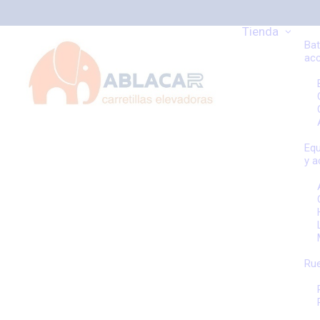
Tienda
Bat
ac
Equ
y a
Rue