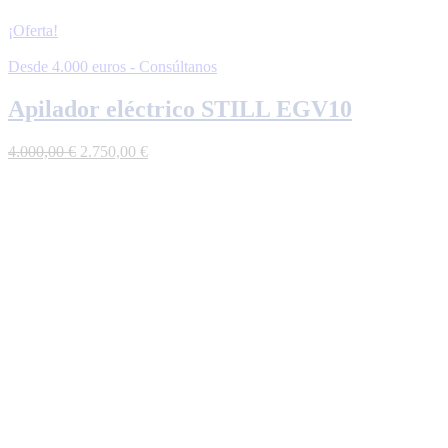
¡Oferta!
Desde 4.000 euros - Consúltanos
Apilador eléctrico STILL EGV10
El
El
4.000,00
€
2.750,00
€
precio
precio
original
actual
era:
es:
4.000,00 €.
2.750,00 €.