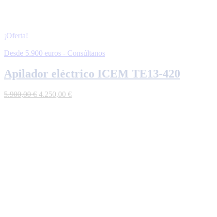
¡Oferta!
Desde 5.900 euros - Consúltanos
Apilador eléctrico ICEM TE13-420
El
El
5.900,00
€
4.250,00
€
precio
precio
original
actual
era:
es:
5.900,00 €.
4.250,00 €.