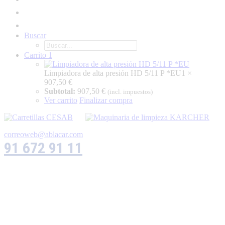
Buscar
Carrito
1
Limpiadora de alta presión HD 5/11 P *EU
1 ×
907,50
€
Subtotal:
907,50
€
(incl. impuestos)
Ver carrito
Finalizar compra
correoweb@ablacar.com
91 672 91 11