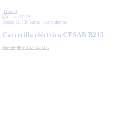
¡Oferta!
Desde 16.750 euros - Consúltanos
Carretilla eléctrica CESAB B215
El
El
16.750,00
€
13.750,00
€
precio
precio
original
actual
era:
es:
16.750,00 €.
13.750,00 €.