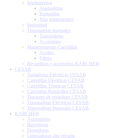
Implementos
Alargaderas
Horquillas
Más implementos
Seguridad
Transpaletas manuales
Transpaletas
Accesorios
Mantenimiento Carretillas
Aceites
Filtros
Recambios y accesorios KARCHER
CESAB
Apiladoras Eléctricas CESAB
Carretillas Eléctricas CESAB
Carretillas Térmicas CESAB
Carretillas Retráctiles CESAB
Tractores de remolque CESAB
Transpaletas Eléctricas CESAB
Transpaletas Manuales CESAB
KARCHER
Aspiradores
Barredoras
Fregadoras
Limpiadoras alta presión