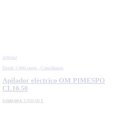
¡Oferta!
Desde 5.900 euros - Consúltanos
Apilador eléctrico OM PIMESPO
CL10.50
El
El
5.900,00
€
3.950,00
€
precio
precio
original
actual
era:
es:
5.900,00 €.
3.950,00 €.