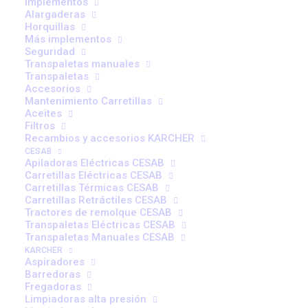
Implementos
Obligatorio
Alargaderas
Contraseña
*
Horquillas
Más implementos
Seguridad
Transpaletas manuales
Transpaletas
Recuérdame
Accesorios
Mantenimiento Carretillas
Aceites
ACCESO
Filtros
Recambios y accesorios KARCHER
CESAB
¿Olvidaste la contraseña?
Apiladoras Eléctricas CESAB
Carretillas Eléctricas CESAB
Carretillas Térmicas CESAB
Carretillas Retráctiles CESAB
Tractores de remolque CESAB
Transpaletas Eléctricas CESAB
Transpaletas Manuales CESAB
KARCHER
Aspiradores
Barredoras
Fregadoras
Limpiadoras alta presión