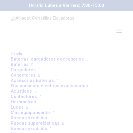
Horario
Lunes a Viernes: 7:00-15:00
Tienda
Baterías, cargadores y accesorios
Baterías
Cargadores
Mi cuenta
Conectores
Accesorios Baterias
Equipamiento eléctrico y accesorios
Acústicos
Acceder
Contactores
Horómetros
Luces
Obligatorio
Más equipamiento
Nombre de usuario o correo electrónico
*
Ruedas y rodillos
Ruedas superelásticas
Ruedas y rodillos