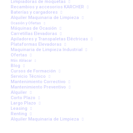
Limpiadoras de moquetas
Recambios y accesorios KARCHER
Baterías y cargadores
Alquiler Maquinaria de Limpieza
Ocasión y Ofertas
¿Quieres recibir nuestras
Máquinas de Ocasión
Carretillas Elevadoras
novedades y ofertas?
Apiladores y Transpaletas Eléctricas
Plataformas Elevadoras
Déjanos tus detalles aquí
Maquinaria de Limpieza Industrial
Ofertas
Más Ablacar
Blog
Cursos de Formación
Servicio Técnico
Mantenimiento Correctivo
Mantenimiento Preventivo
Alquiler
Corto Plazo
Largo Plazo
Leasing
Renting
He leído y acepto la
política de privacidad*
Alquiler Maquinaria de Limpieza