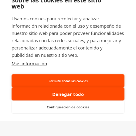
Sobre las cookies en este sitio
distribuidora de carretillas elevadoras,
web
apiladores, transpaletas eléctricas y manuales
Usamos cookies para recolectar y analizar
y tractores eléctricos.
información relacionada con el uso y desempeño de
nuestro sitio web para poder proveer funcionalidades
relacionadas con las redes sociales, y para mejorar y
personalizar adecuadamente el contenido y
publicidad en nuestro sitio web.
© 2026 Ablacar.
All rights reserved
Más información
Permitir todas las cookies
Denegar todo
Configuración de cookies
Consúltanos, te ayudamos