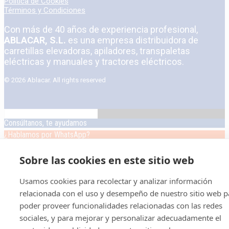
Política de Cookies
Términos y Condiciones
Con más de 40 años de experiencia profesional,
ABLACAR, S.L.
es una empresa distribuidora de
carretillas elevadoras, apiladores, transpaletas
eléctricas y manuales y tractores eléctricos.
© 2026 Ablacar.
All rights reserved
Consúltanos, te ayudamos
¿Hablamos por WhatsApp?
Recambios y Accesorios
Sobre las cookies en este sitio web
SELECCIONAR OPCIONES
LEER MÁS
Usamos cookies para recolectar y analizar información
relacionada con el uso y desempeño de nuestro sitio web p
poder proveer funcionalidades relacionadas con las redes
sociales, y para mejorar y personalizar adecuadamente el