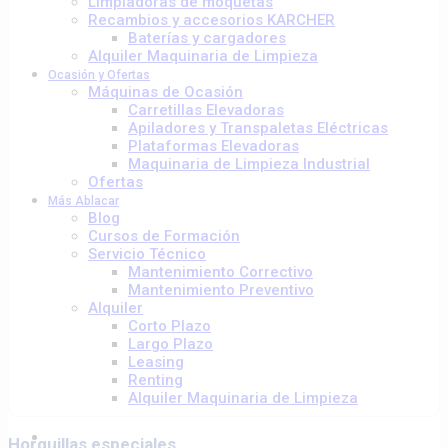
Limpiadoras de moquetas
opciones
desde
Recambios y accesorios KARCHER
se
145,40 €
Baterías y cargadores
pueden
hasta
Alquiler Maquinaria de Limpieza
elegir
414,40 €
Ocasión y Ofertas
en
Máquinas de Ocasión
la
Carretillas Elevadoras
página
Apiladores y Transpaletas Eléctricas
de
Plataformas Elevadoras
producto
Maquinaria de Limpieza Industrial
Ofertas
Más Ablacar
Blog
Cursos de Formación
Servicio Técnico
Mantenimiento Correctivo
Mantenimiento Preventivo
Alquiler
Corto Plazo
Largo Plazo
Leasing
Renting
Alquiler Maquinaria de Limpieza
Horquillas especiales