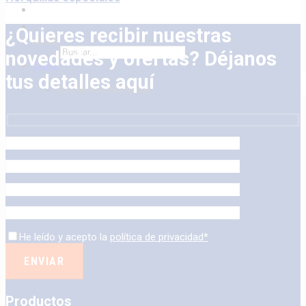
¿Quieres recibir nuestras
Buscar
novedades y ofertas? Déjanos
Carrito
tus detalles aquí
Tu carrito está vacío.
He leído y acepto la
política de privacidad*
Productos