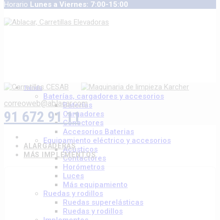
Horario
Lunes a Viernes: 7:00-15:00
Tienda
Baterías, cargadores y accesorios
correoweb@ablacar.com
Baterías
91 672 91 11
Cargadores
Conectores
Accesorios Baterias
Equipamiento eléctrico y accesorios
ALARGADERAS
Acústicos
MÁS IMPLEMENTOS
Contactores
Horómetros
Luces
Más equipamiento
Ruedas y rodillos
Ruedas superelásticas
Ruedas y rodillos