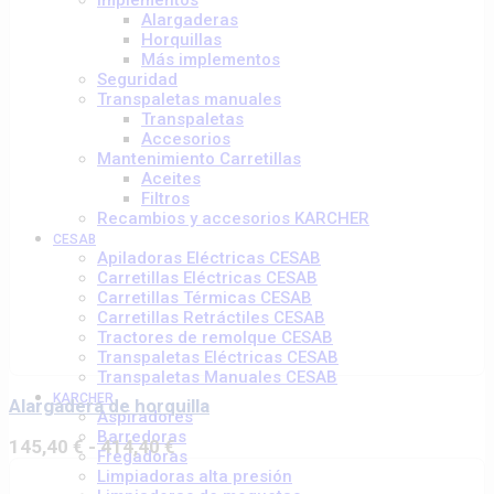
Implementos
Alargaderas
Horquillas
Más implementos
Seguridad
Transpaletas manuales
Transpaletas
Accesorios
Mantenimiento Carretillas
Aceites
Filtros
Recambios y accesorios KARCHER
CESAB
Apiladoras Eléctricas CESAB
Carretillas Eléctricas CESAB
Carretillas Térmicas CESAB
Carretillas Retráctiles CESAB
Tractores de remolque CESAB
Transpaletas Eléctricas CESAB
Transpaletas Manuales CESAB
Este
KARCHER
producto
Alargadera de horquilla
Aspiradores
tiene
Barredoras
múltiples
Rango
145,40
€
-
414,40
€
Fregadoras
variantes.
de
Limpiadoras alta presión
Las
precios: